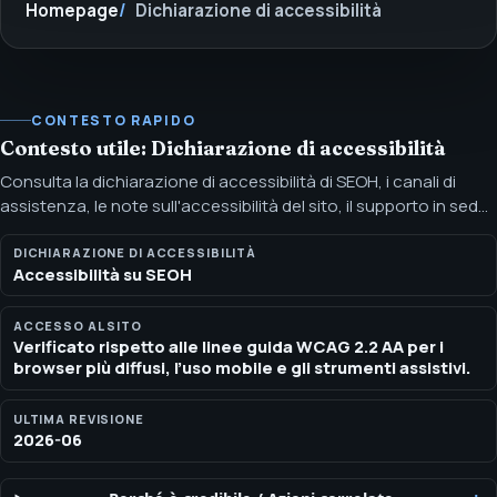
Homepage
Dichiarazione di accessibilità
CONTESTO RAPIDO
Contesto utile: Dichiarazione di accessibilità
Consulta la dichiarazione di accessibilità di SEOH, i canali di
assistenza, le note sull'accessibilità del sito, il supporto in sede
e le soluzioni di adeguamento. SEOH si impegna a offrire un
servizio professionale e un sito che segue le linee guida WCAG
DICHIARAZIONE DI ACCESSIBILITÀ
Accessibilità su SEOH
2.2 AA per tutti i clienti.
ACCESSO AL SITO
Verificato rispetto alle linee guida WCAG 2.2 AA per i
browser più diffusi, l’uso mobile e gli strumenti assistivi.
ULTIMA REVISIONE
2026-06