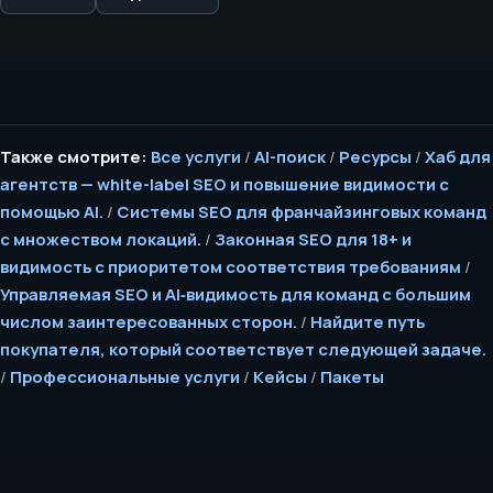
Также смотрите:
Все услуги
/
AI-поиск
/
Ресурсы
/
Хаб для
агентств — white-label SEO и повышение видимости с
помощью AI.
/
Системы SEO для франчайзинговых команд
с множеством локаций.
/
Законная SEO для 18+ и
видимость с приоритетом соответствия требованиям
/
Управляемая SEO и AI‑видимость для команд с большим
числом заинтересованных сторон.
/
Найдите путь
покупателя, который соответствует следующей задаче.
/
Профессиональные услуги
/
Кейсы
/
Пакеты