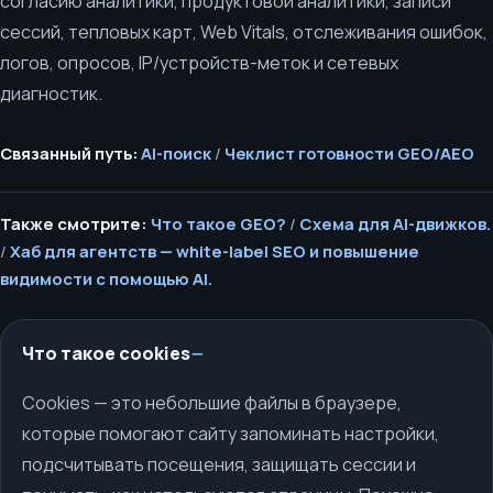
согласию аналитики, продуктовой аналитики, записи
сессий, тепловых карт, Web Vitals, отслеживания ошибок,
логов, опросов, IP/устройств-меток и сетевых
диагностик.
Связанный путь:
AI-поиск
/
Чеклист готовности GEO/AEO
Также смотрите:
Что такое GEO?
/
Схема для AI-движков.
/
Хаб для агентств — white-label SEO и повышение
видимости с помощью AI.
Что такое cookies
Cookies — это небольшие файлы в браузере,
которые помогают сайту запоминать настройки,
подсчитывать посещения, защищать сессии и