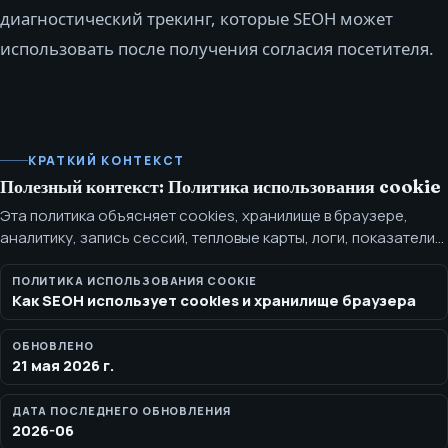
диагностический трекинг, которые SEOH может
использовать после получения согласия посетителя.
КРАТКИЙ КОНТЕКСТ
Полезный контекст: Политика использования cookie
Эта политика объясняет cookies, хранилище в браузере,
аналитику, запись сессий, тепловые карты, логи, показатели
производительности и диагностический трекинг, которые
SEOH может использовать после получения согласия
ПОЛИТИКА ИСПОЛЬЗОВАНИЯ COOKIE
Как SEOH использует cookies и хранилище браузера
посетителя. У SEOH зарезервирован идентификатор
измерения Google Analytics 4 для будущих измерений: G-
V7DPZPZJJ7. В активном режиме, при включённых флагах
ОБНОВЛЕНО
21 мая 2026 г.
развёртывания и согласии на аналитику, SEOH использует
PostHog Cloud EU для согласованной по согласию аналитики,
ДАТА ПОСЛЕДНЕГО ОБНОВЛЕНИЯ
продуктовой аналитики, записи сессий, тепловых карт, Web
2026-06
Vitals, отслеживания ошибок, логов, опросов, IP/устройств-