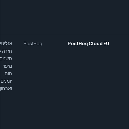
PostHog Cloud EU
PostHog
אנליטי
חזרה ע
סשנים,
מיפוי
חום,
יומנים
ואבחון