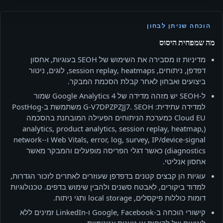
הוכחה שניתן לבחון
מה שמפחית היסוס
מדיניות זו מסבירה את השימוש של SEOH בעוגיות, אחסון
דפדפן, ניתוחים, session replay, heatmaps, לוגים, ניטור
ביצועים ואבחון לאחר קבלת הסכמת המבקר.
ל‑SEOH יש מזהה מדידה של Google Analytics 4 שמור
למדידה עתידית: G-V7DPZPZJJ7. SEOH משתמשת ב‑PostHog
Cloud EU כמערכת הניתוחים הפעילה המובחנת בהסכמה
(analytics, product analytics, session replay, heatmap,
Web Vitals, error, log, survey, IP/device-signal ו‑network-
diagnostics) כאשר דגלי הפריסה מופעלים והמבקר מאשר
אחסון אנליטי.
עוגיות הן קבצים קטנים בדפדפן שעוזרים לאתרים לזכור הגדרות,
למדוד ביקורים, לאבטח סשנים ולהבין שימוש בדפים. טכנולוגיות
דומות כוללות פיקסלים, local storage ותגי ניתוח.
קישורי הוכחה ב‑Google, Facebook ו‑LinkedIn זמינים ללא