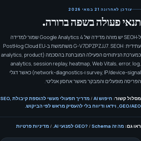
עודכן לאחרונה
21 במאי 2026
תנאי פעולה בשפה ברורה.
ל‑SEOH יש מזהה מדידה של Google Analytics 4 שמור למדידה
עתידית: G-V7DPZPZJJ7. SEOH משתמשת ב‑PostHog Cloud EU
כמערכת הניתוחים הפעילה המובחנת בהסכמה (analytics, product
analytics, session replay, heatmap, Web Vitals, error, log,
survey, IP/device-signal ו‑network-diagnostics) כאשר דגלי
הפריסה מופעלים והמבקר מאשר אחסון אנליטי.
מסלול קשור:
חיפוש AI
/
מדריך תפעולי מעשי להוספת קיבולת SEO,
GEO/AEO, וידאו ודיווח בלי להעסיק מראש לפי הביקוש.
ראו גם:
מה זה GEO?
Schema למנועי AI.
/
/
מדיניות פרטיות