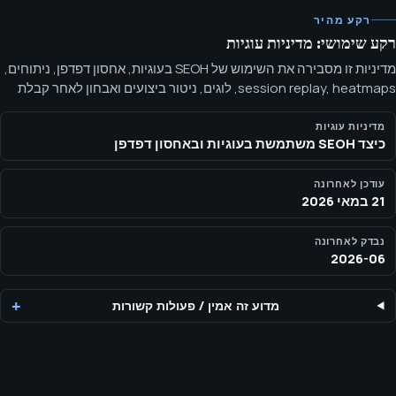
רקע מהיר
רקע שימושי: מדיניות עוגיות
מדיניות זו מסבירה את השימוש של SEOH בעוגיות, אחסון דפדפן, ניתוחים,
session replay, heatmaps, לוגים, ניטור ביצועים ואבחון לאחר קבלת
הסכמת המבקר. ל‑SEOH יש מזהה מדידה של Google Analytics 4 שמור
למדידה עתידית: G-V7DPZPZJJ7. SEOH משתמשת ב‑PostHog Cloud
מדיניות עוגיות
כיצד SEOH משתמשת בעוגיות ובאחסון דפדפן
EU כמערכת הניתוחים הפעילה המובחנת בהסכמה (analytics, product
analytics, session replay, heatmap, Web Vitals, error, log, survey,
IP/device-signal ו‑network-diagnostics) כאשר דגלי הפריסה
עודכן לאחרונה
21 במאי 2026
מופעלים והמבקר מאשר אחסון אנליטי.
נבדק לאחרונה
2026-06
מדוע זה אמין
/
פעולות קשורות