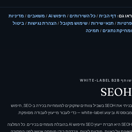
ראו גם:
דף הבית
/
כל השירותים
/
חיפוש AI
/
משאבים
/
מדיניות
פרטיות
/
תנאי שירות
/
שימוש מקובל
/
הצהרת נגישות
/
ביטול
ומחיקת נתונים
/
תמיכה
שותף WHITE-LABEL B2B
SEOH
בניתי את SEOH בשביל צוותים שזקוקים למומחיות בכירה ב‑SEO, חיפוש
מבוסס AI וביצוע white-label — כדי לעבור מייעוץ לעבודה מסופקת.
SEOH היא חברת ייעוץ SEO וחיפוש AI בהובלת מומחים בכירים. כל המלצה
נשענת על ראיות, מודעת לציות, ונבדקת בידי מומחה אנושי לפני המסירה.