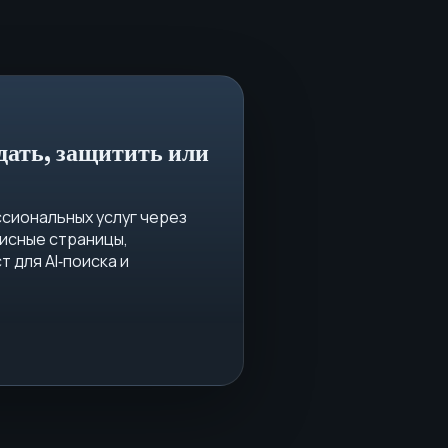
дать, защитить или
сиональных услуг через
исные страницы,
 для AI‑поиска и