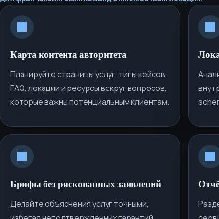
Карта контента авторитета
Лока
Планируйте страницы услуг, типы кейсов,
Анал
FAQ, локации и ресурсы вокруг вопросов,
внут
которые важны потенциальным клиентам.
schem
Брифы без рискованных заявлений
Отчё
Делайте объяснения услуг точными,
Разд
избегая неподтверждённых гарантий,
серви