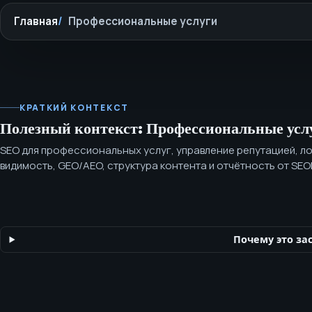
Главная
Профессиональные услуги
КРАТКИЙ КОНТЕКСТ
Полезный контекст: Профессиональные усл
SEO для профессиональных услуг, управление репутацией, л
видимость, GEO/AEO, структура контента и отчётность от SE
юридическим, риелторским, лабораторным, печатным и спец
B2B‑брендам выстраивать авторитет, локальный спрос, репут
для AI‑поиска.
Почему это за