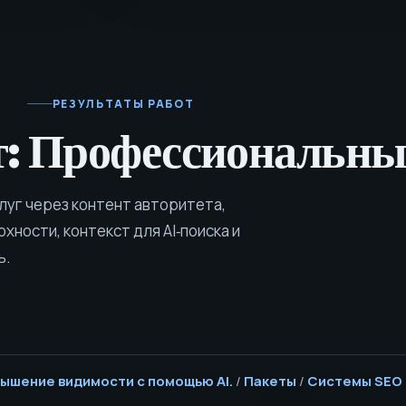
РЕЗУЛЬТАТЫ РАБОТ
т: Профессиональны
уг через контент авторитета,
ности, контекст для AI‑поиска и
ь.
овышение видимости с помощью AI.
/
Пакеты
/
Системы SEO