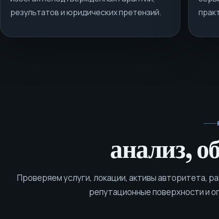
результатов и юридических претензий.
прак
анализ, о
Проверяем услуги, локации, активы авторитета, р
репутационные поверхности и о