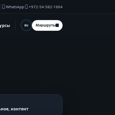
WhatsApp
+972-54-582-1664
ектронная почта основателя
сурсы
Маршруты
RU
Язык (desktop)
ьное, контент