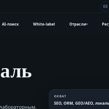
Эл
AI-поиск
White-label
Отрасли
Ре
аль
ОХВАТ
SEO, ORM, GEO/AEO, локал
 лабораторным,