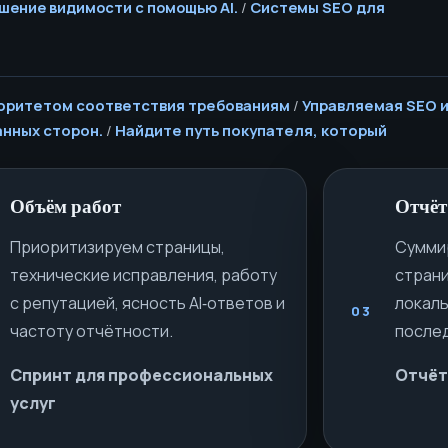
ышение видимости с помощью AI.
/
Системы SEO для
риоритетом соответствия требованиям
/
Управляемая SEO 
анных сторон.
/
Найдите путь покупателя, который
Объём работ
Отчёт
Приоритизируем страницы,
Сумми
технические исправления, работу
страни
с репутацией, ясность AI‑ответов и
локаль
03
частоту отчётности.
после
Спринт для профессиональных
Отчёт
услуг