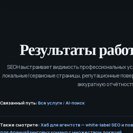
Результаты рабо
SEOH выстраивает видимость профессиональных усл
локальные/сервисные страницы, репутационные поверх
аккуратную отчётност
Связанный путь:
Все услуги
/
AI-поиск
Также смотрите:
Хаб для агентств — white-label SEO и п
для франчайзинговых команд с множеством локаций.