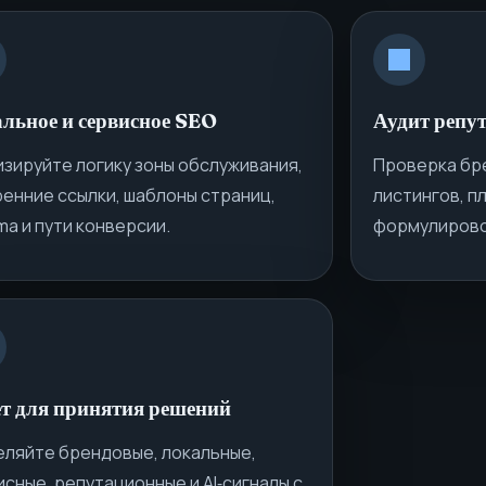
льное и сервисное SEO
Аудит репу
изируйте логику зоны обслуживания,
Проверка бр
ренние ссылки, шаблоны страниц,
листингов, п
a и пути конверсии.
формулировок
т для принятия решений
еляйте брендовые, локальные,
сные, репутационные и AI‑сигналы с