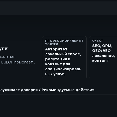
ПРОФЕССИОНАЛЬНЫЕ
ОХВАТ
УСЛУГИ
SEO, ORM,
уги
Авторитет,
GEO/AEO,
локальный спрос,
локальное,
окальная
репутация и
контент
OH. SEOH помогает
контент для
иализированным
специализирован
ацию и контекст
ных услуг.
служивает доверия
/
Рекомендуемые действия