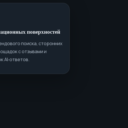
тационных поверхностей
ендового поиска, сторонних
лощадок с отзывами и
 AI‑ответов.