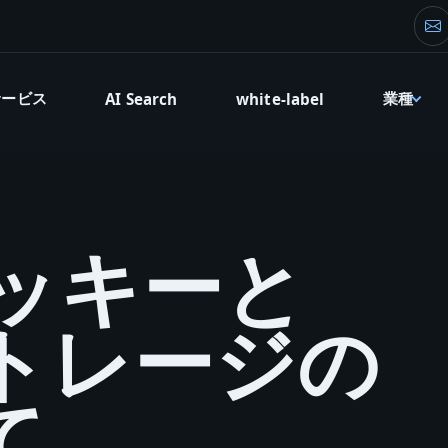
創
サービス
業種
AI Search
white-label
クッキーと
トレージの
て