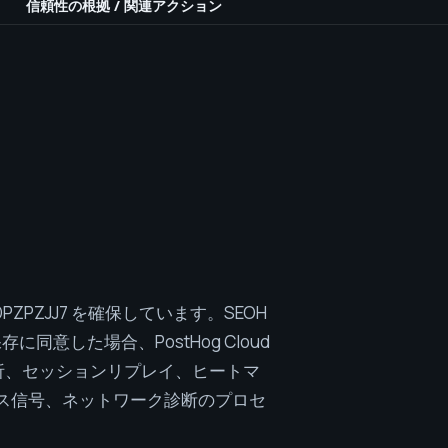
信頼性の根拠
/
関連アクション
oud EU を同意ベー
レイ、ヒートマップ、
ットワーク診断のプロセ
-V7DPZPZJJ7 を確保しています。SEOH
に同意した場合、PostHog Cloud
ト分析、セッションリプレイ、ヒートマ
デバイス信号、ネットワーク診断のプロセ