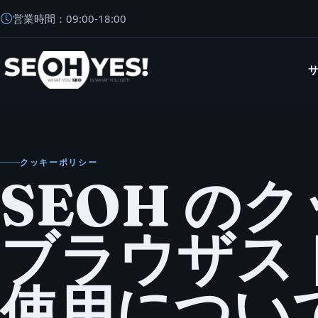
営業時間：
09:00
-
18:00
SEOH
クッキーポリシー
SEOH の
ブラウザス
使用につい