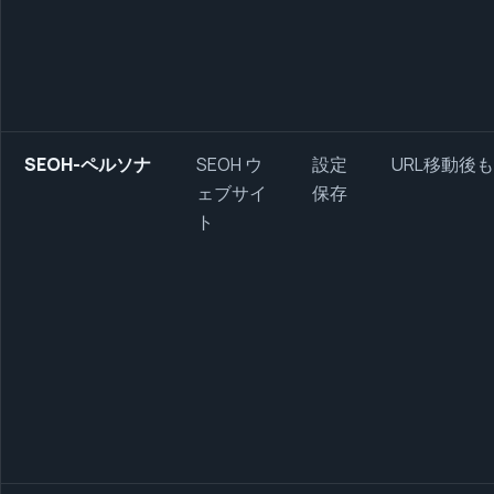
SEOH-ペルソナ
SEOH ウ
設定
URL移動後
ェブサイ
保存
ト