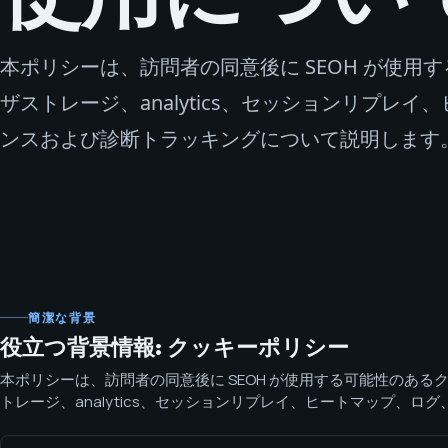
本ポリシーは、訪問者の同意後に SEOH が使用
ザストレージ、analytics、セッションリプレ
ンスおよび診断トラッキングについて説明します
簡潔な背景
役立つ背景情報: クッキーポリシー
本ポリシーは、訪問者の同意後に SEOH が使用する可能性のある
トレージ、analytics、セッションリプレイ、ヒートマップ、ロ
よび診断トラッキングについて説明します。 SEOH は将来的な計測用に
Analytics 4 測定ID G-V7DPZPZJJ7 を確保しています。SEOH