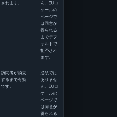
されます。
ん。EUロ
ケールの
ページで
は同意が
得られる
までデフ
ォルトで
拒否され
ます。
訪問者が消去
必須では
するまで有効
ありませ
です。
ん。EUロ
ケールの
ページで
は同意が
得られる