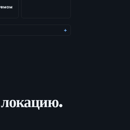
уемом
и локацию.