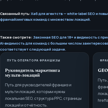
Связанный путь:
Хаб для агентств — white-label SEO и пов
франчайзинговых команд с множеством локаций.
Также смотрите:
Законная SEO для 18+ и видимость с п
AI‑видимость для команд с большим числом заинтересов
соответствует следующей задаче.
ПУТЬ ОПЕРАТОРА ФРАНШИЗЫ
ФРА
Руководитель маркетинга
GEO
мульти‑локаций
Путь 
Путь для руководителей франшиз и
фран
мульти‑локаций, которым нужны
лока
локальная SEO, структура PPC, страницы
hrefl
локаций и отчётность.