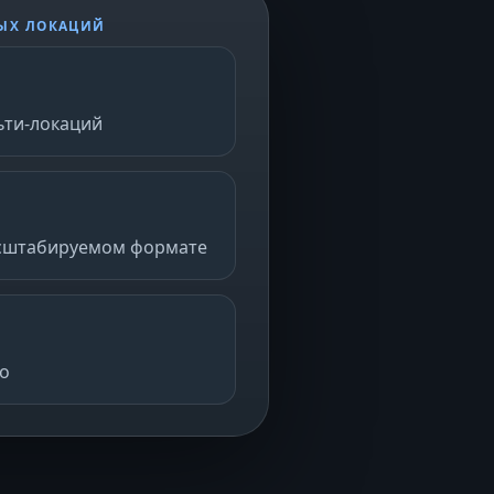
ВЫХ ЛОКАЦИЙ
ьти-локаций
асштабируемом формате
мо