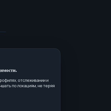
имости.
профилях, отслеживании и
чшать по локациям, не теряя