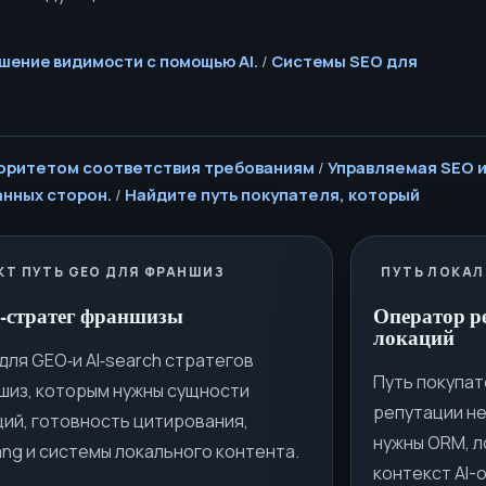
ышение видимости с помощью AI.
/
Системы SEO для
риоритетом соответствия требованиям
/
Управляемая SEO 
анных сторон.
/
Найдите путь покупателя, который
КТ ПУТЬ GEO ДЛЯ ФРАНШИЗ
ПУТЬ ЛОКАЛ
‑стратег франшизы
Оператор р
локаций
для GEO‑и AI‑search стратегов
Путь покупат
шиз, которым нужны сущности
репутации не
ций, готовность цитирования,
нужны ORM, л
ang и системы локального контента.
контекст AI-