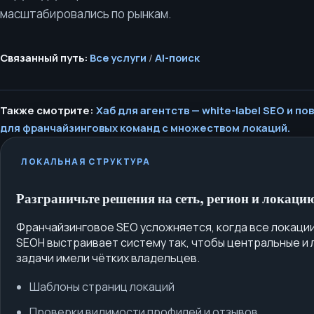
масштабировались по рынкам.
Связанный путь:
Все услуги
/
AI-поиск
Также смотрите:
Хаб для агентств — white-label SEO и п
для франчайзинговых команд с множеством локаций.
ЛОКАЛЬНАЯ СТРУКТУРА
Разграничьте решения на сеть, регион и локаци
Франчайзинговое SEO усложняется, когда все локации
SEOH выстраивает систему так, чтобы центральные и
задачи имели чётких владельцев.
Шаблоны страниц локаций
Проверки видимости профилей и отзывов