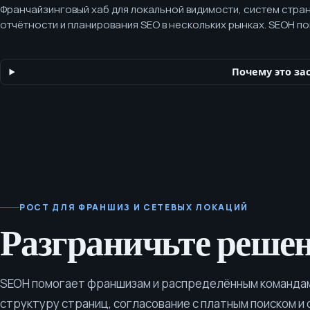
Франчайзинговый хаб для локальной видимости, систем стран
отчётности и планирования SEO в нескольких рынках. SEOH 
и распределённым командам упорядочить локальное SEO, стр
согласование с платным поиском и отчётность, чтобы решен
масштабировались по рынкам.
Почему это за
РОСТ ДЛЯ ФРАНШИЗ И СЕТЕВЫХ ЛОКАЦИЙ
Разграничьте решен
SEOH помогает франшизам и распределённым командам
структуру страниц, согласование с платным поиском и