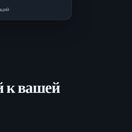
аций
й к вашей