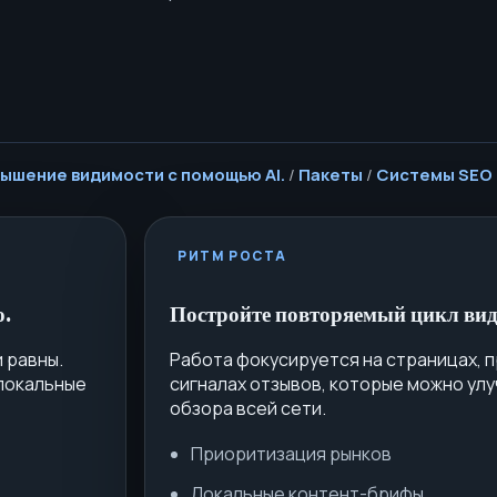
овышение видимости с помощью AI.
/
Пакеты
/
Системы SEO
РИТМ РОСТА
ю.
Постройте повторяемый цикл вид
 равны.
Работа фокусируется на страницах, 
 локальные
сигналах отзывов, которые можно улу
обзора всей сети.
Приоритизация рынков
Локальные контент-брифы