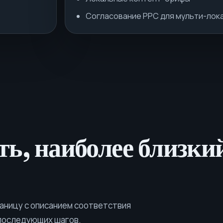
Согласование PPC для мульти-лок
ть, наиболее близки
аницу с описанием соответствия
 последующих шагов.