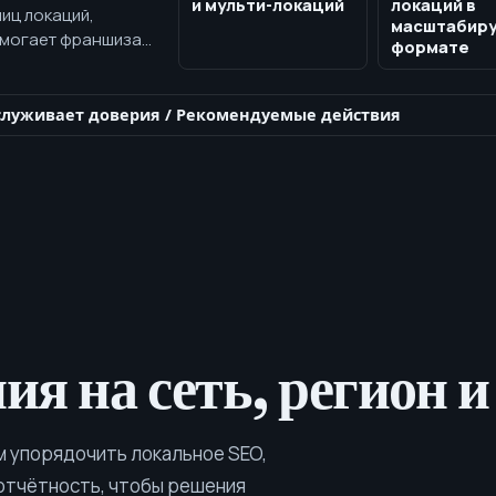
и мульти-локаций
локаций в
иц локаций,
масштабир
помогает франшизам
формате
уктуру страниц,
ия
служивает доверия
/
Рекомендуемые действия
ия на сеть, регион 
 упорядочить локальное SEO,
 отчётность, чтобы решения