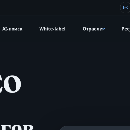
Эл
AI-поиск
White-label
Отрасли
Ре
EO
гов