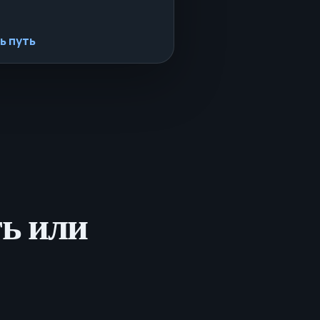
ь путь
ть или