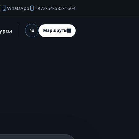
WhatsApp
+972-54-582-1664
ектронная почта основателя
сурсы
Маршруты
RU
Язык (desktop)