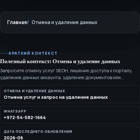
Главная
Отмена и удаление данных
КРАТКИЙ КОНТЕКСТ
Полезный контекст: Отмена и удаление данных
Запросите отмену услуг SEOH, лишение доступа к порталу,
удаление данных аккаунта, удаление документов или
прекращение будущих работ через WhatsApp или по
электронной почте. Используйте эту страницу, чтобы
ОТМЕНА И УДАЛЕНИЕ ДАННЫХ
Отмена услуг и запрос на удаление данных
запросить отмену услуг SEOH, лишение доступа в клиентский
портал, удаление доступных документов портала или данных
аккаунта, а также остановку будущих работ.
WHATSAPP
+972-54-582-1664
ДАТА ПОСЛЕДНЕГО ОБНОВЛЕНИЯ
2026-06