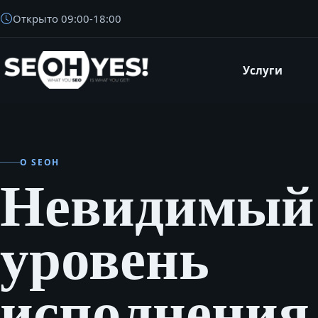
Открыто
09:00
-
18:00
Услуги
SEOH
О SEOH
Невидимый
уровень
исполнения