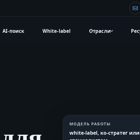
Эл
AI-поиск
White-label
Отрасли
Ре
МОДЕЛЬ РАБОТЫ
 для
white-label, ко‑стратег и