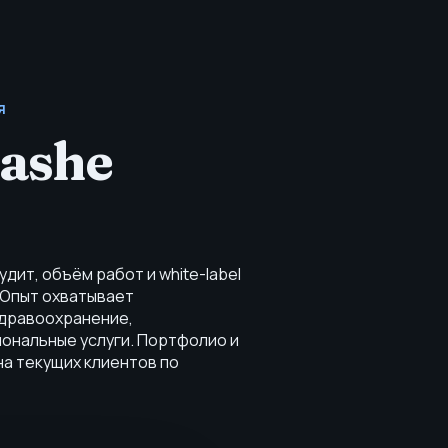
Я
nashe
дит, объём работ и white-label
 Опыт охватывает
здравоохранение,
иональные услуги. Портфолио и
а текущих клиентов по