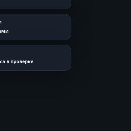
Я
ками
а в проверке