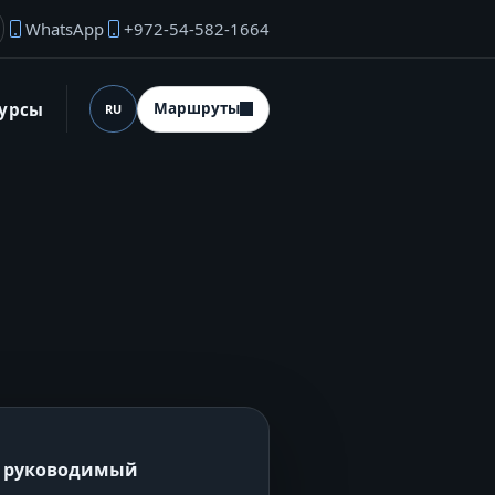
WhatsApp
+972-54-582-1664
ектронная почта основателя
сурсы
Маршруты
RU
Язык (desktop)
ли руководимый