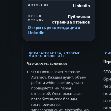
ИСТОЧНИК
LinkedIn
ПУТЬ К
Публичная
ОТЗЫВУ
страница отзывов
Открыть рекомендации в
LinkedIn
ДОКАЗАТЕЛЬСТВА, КОТОРЫЕ
СИ
МОЖНО ПРОВЕРИТЬ
Пер
Что снимает сомнения
SEO
SEOH возглавляет Menashe
Avramov. Каждый аудит, объём
бри
работ и white-label результат
пер
проверяется им перед
пер
отправкой. Опыт охватывает
потребительские бренды,
в т
гостеприимство,
опл
здравоохранение, дистрибуцию,