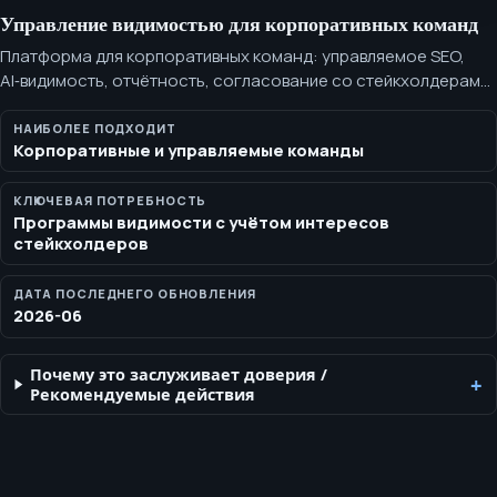
Управление видимостью для корпоративных команд
Платформа для корпоративных команд: управляемое SEO,
AI‑видимость, отчётность, согласование со стейкхолдерами
и технические поисковые программы. SEOH помогает
крупным командам упорядочить техническое SEO,
НАИБОЛЕЕ ПОДХОДИТ
Корпоративные и управляемые команды
AI‑видимость, управление, отчётность и требования к
доказательствам между стейкхолдерами ещё до
формирования стоимости объёма.
КЛЮЧЕВАЯ ПОТРЕБНОСТЬ
Программы видимости с учётом интересов
стейкхолдеров
ДАТА ПОСЛЕДНЕГО ОБНОВЛЕНИЯ
2026-06
Почему это заслуживает доверия
/
Рекомендуемые действия