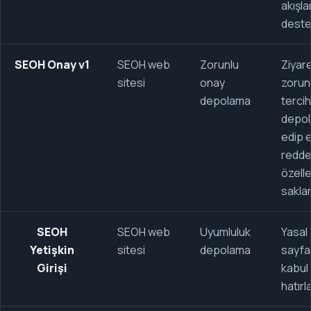
akışlar
deste
SEOH Onay v1
SEOH web
Zorunlu
Ziyare
sitesi
onay
zorun
depolama
tercih
depol
edip e
reddet
özelle
saklar
SEOH
SEOH web
Uyumluluk
Yasal 
Yetişkin
sitesi
depolama
sayfas
Girişi
kabul 
hatırla