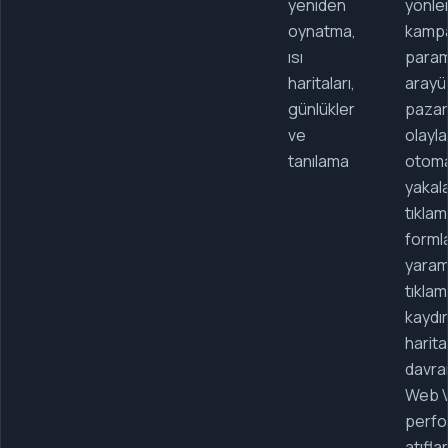
yeniden
yönlen
oynatma,
kamp
ısı
param
haritaları,
arayüz
günlükler
pazar
ve
olaylar
tanılama
otoma
yakal
tıklam
formla
yaram
tıklam
kaydır
harita
davran
Web Vi
perf
atıflar