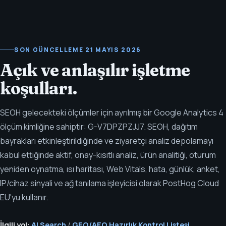
SON GÜNCELLEME
21 MAYIS 2026
Açık ve anlaşılır işletme
koşulları.
SEOH gelecekteki ölçümler için ayrılmış bir Google Analytics 4
ölçüm kimliğine sahiptir: G-V7DPZPZJJ7. SEOH, dağıtım
bayrakları etkinleştirildiğinde ve ziyaretçi analiz depolamayı
kabul ettiğinde aktif, onay-kısıtlı analiz, ürün analitiği, oturum
yeniden oynatma, ısı haritası, Web Vitals, hata, günlük, anket,
IP/cihaz sinyali ve ağ tanılama işleyicisi olarak PostHog Cloud
EU'yu kullanır.
İlgili yol:
AI Search
/
GEO/AEO Hazırlık Kontrol Listesi