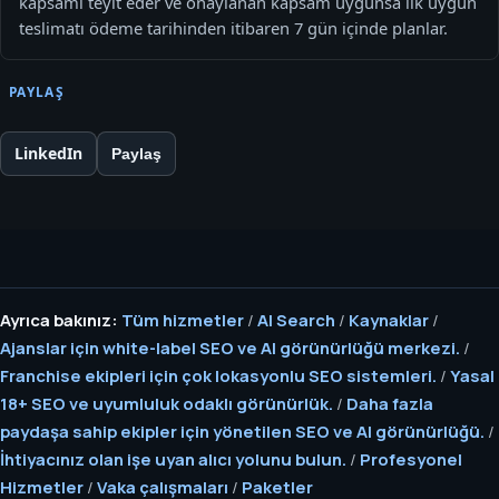
kapsamı teyit eder ve onaylanan kapsam uygunsa ilk uygun
teslimatı ödeme tarihinden itibaren 7 gün içinde planlar.
PAYLAŞ
LinkedIn
Paylaş
Ayrıca bakınız:
Tüm hizmetler
/
AI Search
/
Kaynaklar
/
Ajanslar için white-label SEO ve AI görünürlüğü merkezi.
/
Franchise ekipleri için çok lokasyonlu SEO sistemleri.
/
Yasal
18+ SEO ve uyumluluk odaklı görünürlük.
/
Daha fazla
paydaşa sahip ekipler için yönetilen SEO ve AI görünürlüğü.
/
İhtiyacınız olan işe uyan alıcı yolunu bulun.
/
Profesyonel
Hizmetler
/
Vaka çalışmaları
/
Paketler