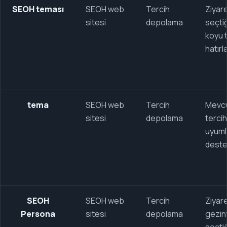
SEOH teması
SEOH web
Tercih
Ziyare
sitesi
depolama
seçtiğ
koyu 
hatırla
tema
SEOH web
Tercih
Mevc
sitesi
depolama
tercih
uyuml
deste
SEOH
SEOH web
Tercih
Ziyar
Persona
sitesi
depolama
gezint