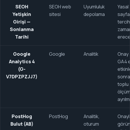
SEOH
SEOH web
Uyumluluk
Yasal 
Yetişkin
sitesi
depolama
sayfas
Girişi —
tercih
Sonlanma
zama
Tarihi
ereceğ
Google
Google
Analitik
Onay 
Analytics 4
GA4 e
(G-
etkinl
V7DPZPZJJ7)
sonra
toplu 
ölçüml
ayrılmı
PostHog
PostHog
Analitik,
Onayl
Bulut (AB)
oturum
görün