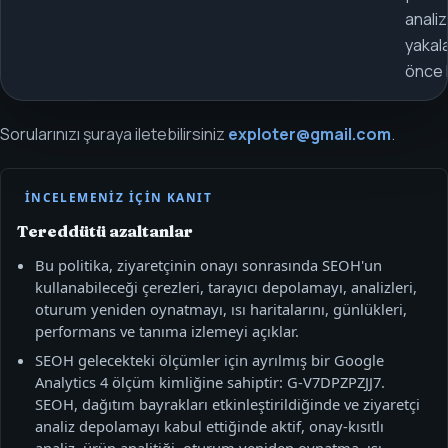
analiz
yaka
önce k
Sorularınızı şuraya iletebilirsiniz
exploter@gmail.com
.
İNCELEMENIZ IÇIN KANIT
Tereddütü azaltanlar
Bu politika, ziyaretçinin onayı sonrasında SEOH'un
kullanabileceği çerezleri, tarayıcı depolamayı, analizleri,
oturum yeniden oynatmayı, ısı haritalarını, günlükleri,
performans ve tanıma izlemeyi açıklar.
SEOH gelecekteki ölçümler için ayrılmış bir Google
Analytics 4 ölçüm kimliğine sahiptir: G-V7DPZPZJJ7.
SEOH, dağıtım bayrakları etkinleştirildiğinde ve ziyaretçi
analiz depolamayı kabul ettiğinde aktif, onay-kısıtlı
analiz, ürün analitiği, oturum yeniden oynatma, ısı