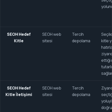
seçti
yolunu
SEOH Hedef
SEOH web
Tercih
Seçil
Kitle
sitesi
depolama
kitle 
hatırl
ziyare
ettiği
tutarl
sağlar
SEOH Hedef
SEOH web
Tercih
Ziyare
Kitle İletişimi
sitesi
depolama
seçtiğ
yoluyl
doğru