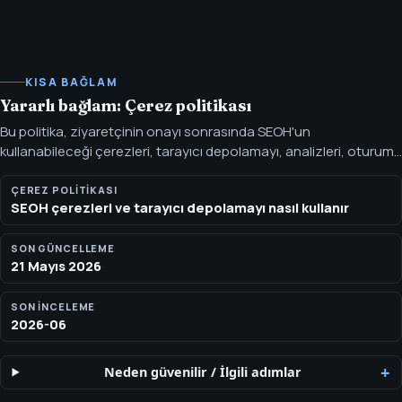
KISA BAĞLAM
Yararlı bağlam: Çerez politikası
Bu politika, ziyaretçinin onayı sonrasında SEOH'un
kullanabileceği çerezleri, tarayıcı depolamayı, analizleri, oturum
yeniden oynatmayı, ısı haritalarını, günlükleri, performans ve
tanıma izlemeyi açıklar. SEOH gelecekteki ölçümler için ayrılmış
ÇEREZ POLITIKASI
SEOH çerezleri ve tarayıcı depolamayı nasıl kullanır
bir Google Analytics 4 ölçüm kimliğine sahiptir: G-V7DPZPZJJ7.
SEOH, dağıtım bayrakları etkinleştirildiğinde ve ziyaretçi analiz
depolamayı kabul ettiğinde aktif, onay-kısıtlı analiz, ürün analitiği,
SON GÜNCELLEME
21 Mayıs 2026
oturum yeniden oynatma, ısı haritası, Web Vitals, hata, günlük,
anket, IP/cihaz sinyali ve ağ tanılama işleyicisi olarak PostHog
SON INCELEME
Cloud EU'yu kullanır.
2026-06
Neden güvenilir
/
İlgili adımlar