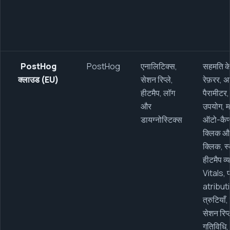
PostHog
PostHog
एनालिटिक्स,
सहमति के 
क्लाउड (EU)
सेशन रिप्ले,
रेफ़रर, 
हीटमैप, लॉग
पैरामीटर,
और
उपयोग, मार
डायग्नोस्टिक्स
ऑटो-कैप्
क्लिक और 
क्लिक, स
हीटमैप व
Vitals, प
atribu­t
त्रुटियाँ
सेशन रिप्
गतिविधि, 