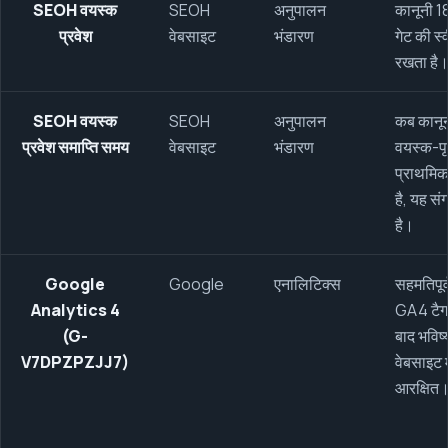
SEOH वयस्क
SEOH
अनुपालन
कानूनी 1
प्रवेश
वेबसाइट
भंडारण
गेट की स्
रखता है
SEOH वयस्क
SEOH
अनुपालन
कब कानू
प्रवेश समाप्ति समय
वेबसाइट
भंडारण
वयस्क-पृष
प्राथमिक
है, यह सं
है।
Google
Google
एनालिटिक्स
सहमतिपूर
Analytics 4
GA4 टैग 
(G-
बाद भविष
V7DPZPZJJ7)
वेबसाइट 
आरक्षित