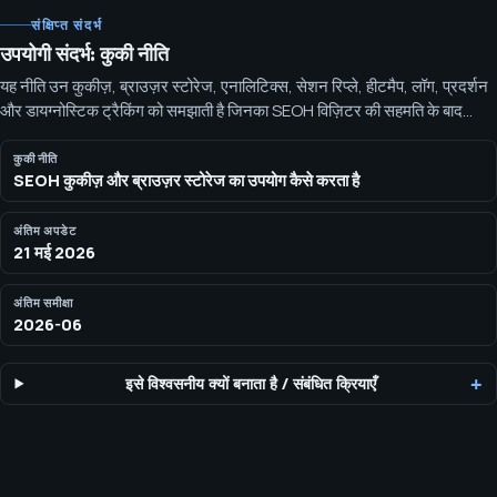
संक्षिप्त संदर्भ
उपयोगी संदर्भ: कुकी नीति
यह नीति उन कुकीज़, ब्राउज़र स्टोरेज, एनालिटिक्स, सेशन रिप्ले, हीटमैप, लॉग, प्रदर्शन
और डायग्नोस्टिक ट्रैकिंग को समझाती है जिनका SEOH विज़िटर की सहमति के बाद
उपयोग कर सकता है। SEOH के पास भविष्य के मापन के लिए आरक्षित Google
Analytics 4 मापन ID है: G-V7DPZPZJJ7. SEOH सक्रिय सहमति-नियंत्रित
कुकी नीति
SEOH कुकीज़ और ब्राउज़र स्टोरेज का उपयोग कैसे करता है
एनालिटिक्स, प्रोडक्ट एनालिटिक्स, सेशन रिप्ले, हीटमैप, Web Vitals, एरर, लॉग, सर्वे,
IP/डिवाइस-सिग्नल और नेटवर्क-डायग्नोस्टिक्स प्रोसेसिंग के लिए PostHog Cloud
EU का उपयोग करता है, जब तैनाती फ्लैग सक्षम होते हैं और विज़िटर एनालिटिक्स स्टोरेज
अंतिम अपडेट
21 मई 2026
स्वीकार करता है।
अंतिम समीक्षा
2026-06
इसे विश्वसनीय क्यों बनाता है
/
संबंधित क्रियाएँ