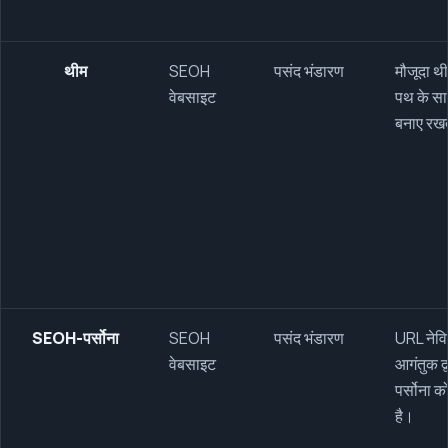
थीम
SEOH
पसंद भंडारण
मौजूदा थ
वेबसाइट
पथ के स
बनाए रखत
SEOH-पर्सोना
SEOH
पसंद भंडारण
URL नेवि
वेबसाइट
आगंतुक द्
पर्सोना 
है।