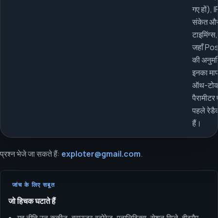
गए हों),
संकेत और
टाइमिंग्स
जहाँ Po
की अनुमत
इनका मा
ऑथ-टोकन
पैरामीटर
पहले रेडै
हैं।
प्रश्न भेजे जा सकते हैं:
exploter@gmail.com
.
जांच के लिए सबूत
जो हिचक घटाते हैं
यह नीति उन कुकीज़, ब्राउज़र स्टोरेज, एनालिटिक्स, सेशन रिप्ले, हीटमैप,