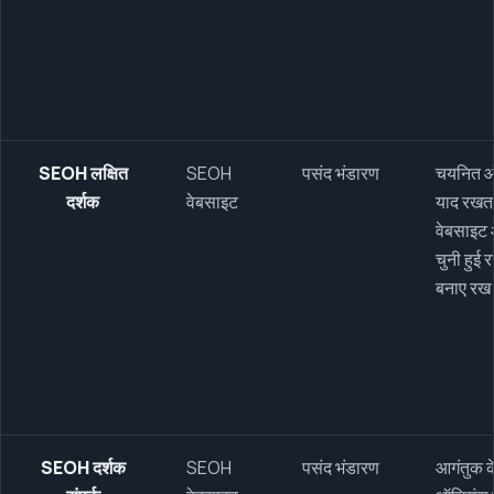
SEOH लक्षित
SEOH
पसंद भंडारण
चयनित ऑड
दर्शक
वेबसाइट
याद रखता
वेबसाइट 
चुनी हुई 
बनाए रख
SEOH दर्शक
SEOH
पसंद भंडारण
आगंतुक 