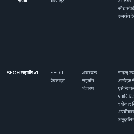
संपर्क
वेबसाइट
ऑडियंस मार
सीधे संपर्
समर्थन दे
SEOH सहमति v1
SEOH
आवश्यक
संग्रह कर
वेबसाइट
सहमति
आगंतुक न
भंडारण
एसेन्शिय
एनालिटिक
स्वीकार 
अस्वीकार
अनुकूलि