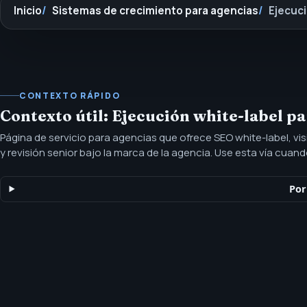
Inicio
Sistemas de crecimiento para agencias
Ejecuci
CONTEXTO RÁPIDO
Contexto útil: Ejecución white-label p
Página de servicio para agencias que ofrece SEO white-label, visi
y revisión senior bajo la marca de la agencia. Use esta vía cuan
necesite capacidad especializada en search, informes más cla
entrega que pueda permanecer detrás de su marca.
Por