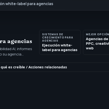
ón white-label para agencias
SISTEMAS DE
MEJOR OPCIÓ
CRECIMIENTO PARA
Agencias de
ara agencias
AGENCIAS
PPC, creativ
Ejecución white-
web
bilidad AI, informes
label para agencias
do su agencia
ros y un modelo de
 qué es creíble
/
Acciones relacionadas