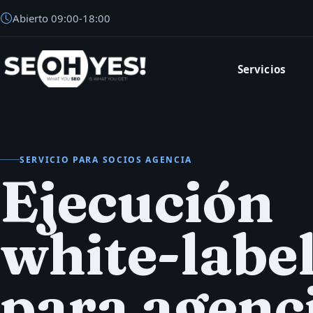
Abierto
09:00
-
18:00
Servicios
SEOH
SERVICIO PARA SOCIOS AGENCIA
Ejecución
white-labe
para agenc