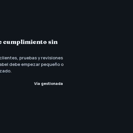
e cumplimiento sin
lientes, pruebas y revisiones
-label debe empezar pequeño o
izado.
Vía gestionada