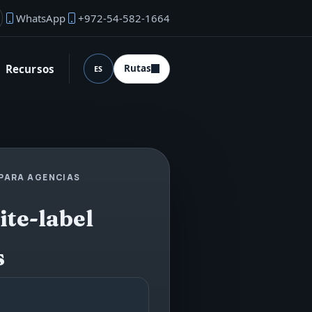
WhatsApp
+972-54-582-1664
rreo del fundador
Recursos
Rutas
ES
Idioma (desktop)
 PARA AGENCIAS
ite-label
s