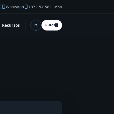
WhatsApp
+972-54-582-1664
rreo del fundador
Recursos
Rutas
ES
Idioma (desktop)