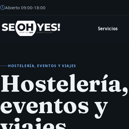
Abierto
09:00
-
18:00
Servicios
SEOH
HOSTELERÍA, EVENTOS Y VIAJES
Hostelería,
eventos y
viajes