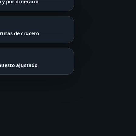
 y por itinerario
 rutas de crucero
puesto ajustado