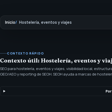
Inicio
Hostelería, eventos y viajes
CONTEXTO RÁPIDO
Contexto útil: Hostelería, eventos y via
SEO para hostelería, eventos y viajes, visibilidad local, estructu
GEO/AEO y reporting de SEOH. SEOH ayuda a marcas de hostelerí
a estructurar la demanda local, páginas estacionales, contenido
reporting en función de cómo planifican los compradores.
Por