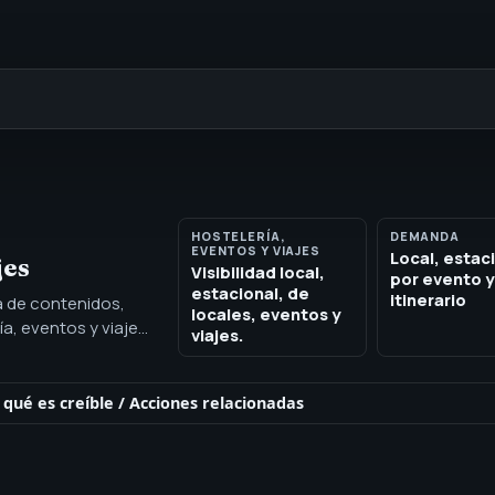
HOSTELERÍA,
DEMANDA
EVENTOS Y VIAJES
Local, estac
jes
Visibilidad local,
por evento y
estacional, de
itinerario
ra de contenidos,
locales, eventos y
a, eventos y viajes
viajes.
 de servicio y
 qué es creíble
/
Acciones relacionadas