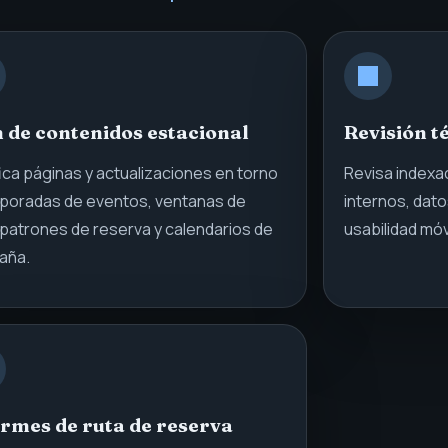
 de contenidos estacional
Revisión t
fica páginas y actualizaciones en torno
Revisa indexac
poradas de eventos, ventanas de
internos, dato
, patrones de reserva y calendarios de
usabilidad móvi
aña.
rmes de ruta de reserva