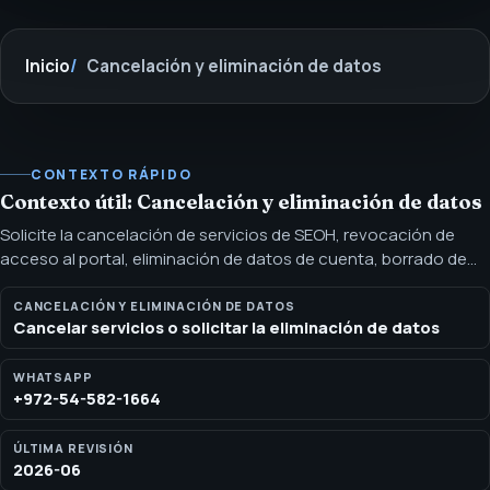
Inicio
Cancelación y eliminación de datos
CONTEXTO RÁPIDO
Contexto útil: Cancelación y eliminación de datos
Solicite la cancelación de servicios de SEOH, revocación de
acceso al portal, eliminación de datos de cuenta, borrado de
documentos o la cancelación de trabajo futuro por WhatsApp
o correo electrónico. Use esta página para solicitar la
CANCELACIÓN Y ELIMINACIÓN DE DATOS
Cancelar servicios o solicitar la eliminación de datos
cancelación de servicios de SEOH, revocar el acceso al portal
de clientes, borrar documentos del portal o datos de cuenta
elegibles y detener trabajo futuro.
WHATSAPP
+972-54-582-1664
ÚLTIMA REVISIÓN
2026-06