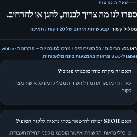
שאלות נפוצות
ספרו לנו מה צריך לבנות, להגן או להרחיב.
מסלול קשור:
קבע שיחת תיחום של 20 דקות
/
תמיכה
ראו גם:
חבילות
/
כל השירותים
/
מרכז לסוכנויות — פתרונות white-
label ל‑SEO ונראות באמצעות בינה מלאכותית.
האם זה מקרה בוחן סוכנותי פומבי?
לא. הדף מתאר את מודל השירות מבלי לרמוז על אישור מצד
לקוח.
האם SEOH יכולה להישאר בלתי נראית ללקוח הסופי?
כן. כללי נראות, תקשורת ואישור מוסכמים לפני תחילת העבודה.