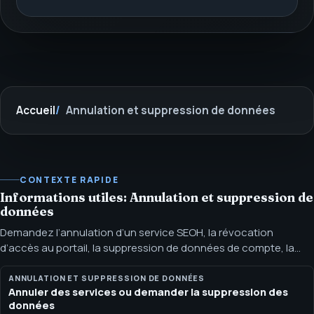
Accueil
Annulation et suppression de données
CONTEXTE RAPIDE
Informations utiles: Annulation et suppression de
données
Demandez l’annulation d’un service SEOH, la révocation
d’accès au portail, la suppression de données de compte, la
suppression de documents ou l’arrêt des travaux futurs par
WhatsApp ou e‑mail. Utilisez cette page pour demander
ANNULATION ET SUPPRESSION DE DONNÉES
Annuler des services ou demander la suppression des
l’annulation des services SEOH, la révocation de l’accès au
données
portail client, la suppression des documents éligibles du portail