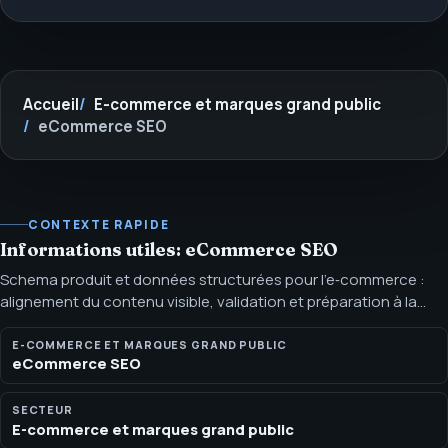
Accueil
E-commerce et marques grand public
eCommerce SEO
CONTEXTE RAPIDE
Informations utiles: eCommerce SEO
Schema produit et données structurées pour l’e‑commerce :
alignement du contenu visible, validation et préparation à la
recherche pilotée par IA. Le schema produit aide les moteurs à
comprendre les caractéristiques produits quand le balisage est
E-COMMERCE ET MARQUES GRAND PUBLIC
eCommerce SEO
précis, visible, validé et maintenu.
SECTEUR
E-commerce et marques grand public