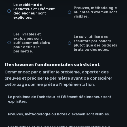
Le problème de
Preuves, méthodologie
l'acheteur et l'élément
ou notes d'examen sont
déclencheur sont
visibles.
explicites.
Les livrables et
Le suivi utilise des
exclusions sont
résultats par paliers
suffisamment clairs
plutôt que des budgets
pour définir le
bruts ou des notes.
périmètre.
Des lacunes fondamentales subsistent
L'appel à l'action
Commencez par clarifier le problème, apporter des
correspond à la
prochaine décision de
preuves et préciser le périmètre avant de considérer
l'acheteur.
cette page comme prête à l'implémentation.
Le problème de l'acheteur et l'élément déclencheur sont
explicites.
Preuves, méthodologie ou notes d'examen sont visibles.