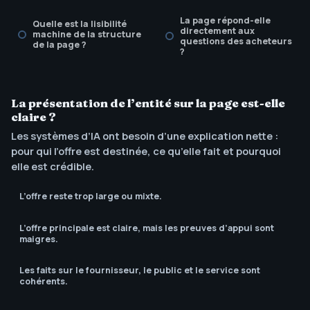
La page répond-elle
Quelle est la lisibilité
directement aux
machine de la structure
questions des acheteurs
de la page ?
?
Existe-t-il un rythme de
revue pour la fraîcheur
La présentation de l’entité sur la page est-elle
et les affirmations ?
claire ?
Les systèmes d’IA ont besoin d’une explication nette :
pour qui l’offre est destinée, ce qu’elle fait et pourquoi
elle est crédible.
L’offre reste trop large ou mixte.
L’offre principale est claire, mais les preuves d’appui sont
maigres.
Les faits sur le fournisseur, le public et le service sont
cohérents.