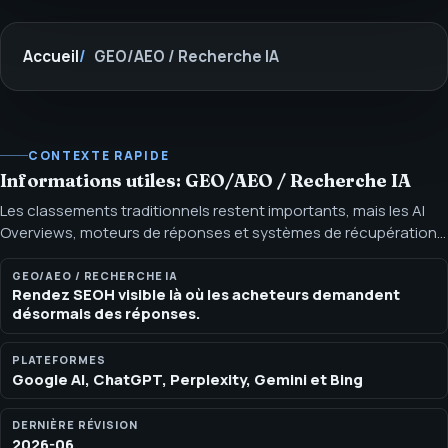
Accueil
GEO/AEO / Recherche IA
CONTEXTE RAPIDE
Informations utiles: GEO/AEO / Recherche IA
Les classements traditionnels restent importants, mais les AI
Overviews, moteurs de réponses et systèmes de récupération
façonnent désormais la découverte, la comparaison et la
confiance envers une marque. La recherche n’est plus qu’une
GEO/AEO / RECHERCHE IA
Rendez SEOH visible là où les acheteurs demandent
liste de liens. Les surfaces de réponses IA résument les
désormais des réponses.
marques, citent des sources et compressent les parcours de
décision avant qu’un acheteur n’atteigne un site.
PLATEFORMES
Google AI, ChatGPT, Perplexity, Gemini et Bing
DERNIÈRE RÉVISION
2026-06