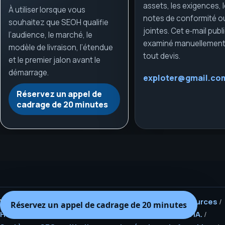
assets, les exigences, 
À utiliser lorsque vous
notes de conformité o
souhaitez que SEOH qualifie
jointes. Cet e‑mail publ
l’audience, le marché, le
examiné manuellement
modèle de livraison, l’étendue
tout devis.
et le premier jalon avant le
démarrage.
exploter@gmail.co
Réservez un appel de
cadrage de 20 minutes
Voir aussi :
Tous les services
/
Recherche IA
/
Ressources
/
Réservez un appel de cadrage de 20 minutes
Hub pour agences : white-label, SEO et visibilité via IA.
/