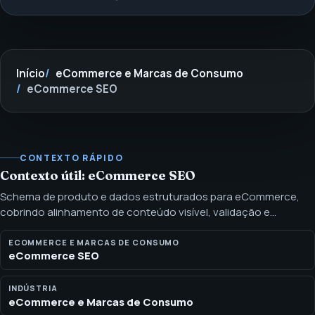
Início
eCommerce e Marcas de Consumo
eCommerce SEO
CONTEXTO RÁPIDO
Contexto útil: eCommerce SEO
Schema de produto e dados estruturados para eCommerce,
cobrindo alinhamento de conteúdo visível, validação e
prontidão para busca por IA. Product schema ajuda sistemas de
busca a entender fatos do produto quando a marcação é
ECOMMERCE E MARCAS DE CONSUMO
eCommerce SEO
precisa, visível, validada e mantida.
INDÚSTRIA
eCommerce e Marcas de Consumo