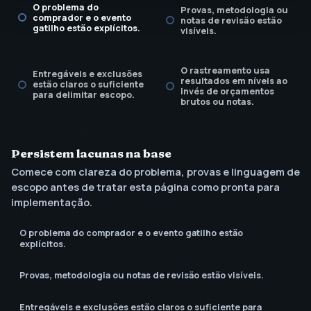
O problema do
Provas, metodologia ou
comprador e o evento
notas de revisão estão
gatilho estão explícitos.
visíveis.
O rastreamento usa
Entregáveis e exclusões
resultados em níveis ao
estão claros o suficiente
invés de orçamentos
para delimitar escopo.
brutos ou notas.
A chamada à ação
corresponde à próxima
Persistem lacunas na base
decisão do comprador.
Comece com clareza do problema, provas e linguagem de
escopo antes de tratar esta página como pronta para
implementação.
O problema do comprador e o evento gatilho estão
explícitos.
Provas, metodologia ou notas de revisão estão visíveis.
Entregáveis e exclusões estão claros o suficiente para