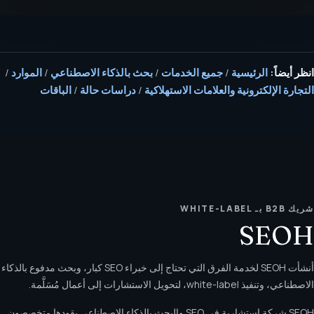
انظر أيضاً:
الرئيسية
/
جميع الخدمات
/
بحث بالذكاء الاصطناعي
/
الموارد
/
التجارة الإلكترونية والعلامات الاستهلاكية
/
دراسات حالة
/
الباقات
شريك B2B بـ WHITE-LABEL
SEOH
أنشأت SEOH لخدمة الفرق التي تحتاج إلى خبراء SEO كبار، وبحث مدفوع بالذكاء
الاصطناعي، وتنفيذ white-label، لتحويل الاستشارات إلى أعمال مُسَلَّمة.
SEOH شركة استشارية في SEO والبحث بالذكاء الاصطناعي يقودها متخصصون