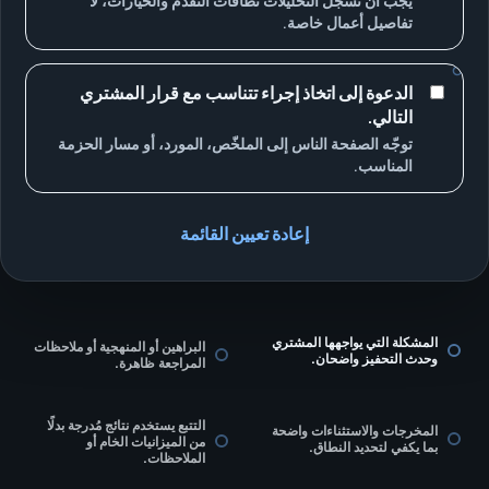
يجب أن تُسجل التحليلات نطاقات التقدم والخيارات، لا
تفاصيل أعمال خاصة.
الدعوة إلى اتخاذ إجراء تتناسب مع قرار المشتري
التالي.
توجّه الصفحة الناس إلى الملخّص، المورد، أو مسار الحزمة
المناسب.
إعادة تعيين القائمة
المشكلة التي يواجهها المشتري
البراهين أو المنهجية أو ملاحظات
وحدث التحفيز واضحان.
المراجعة ظاهرة.
التتبع يستخدم نتائج مُدرجة بدلًا
المخرجات والاستثناءات واضحة
من الميزانيات الخام أو
بما يكفي لتحديد النطاق.
الملاحظات.