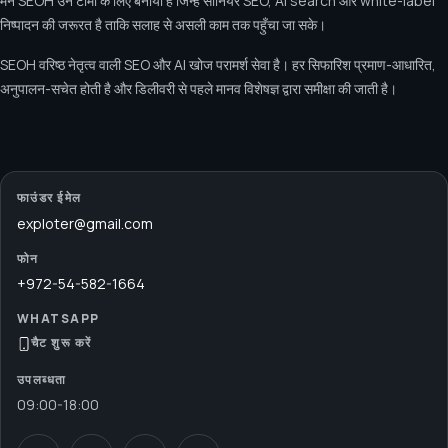
मैंने SEOH उन टीमों के लिए बनाया है जिन्हें सीनियर SEO, AI search और white-label
निष्पादन की जरूरत है ताकि सलाह से असली काम तक पहुँचा जा सके।
SEOH वरिष्ठ नेतृत्व वाली SEO और AI खोज परामर्श सेवा है। हर सिफारिश प्रमाण-आधारित,
अनुपालन-सचेत होती है और डिलीवरी से पहले मानव विशेषज्ञ द्वारा समीक्षा की जाती है।
फाउंडर ईमेल
exploter@gmail.com
फोन
+972-54-582-1664
WHATSAPP
चैट शुरू करें
उपलब्धता
09:00
-
18:00