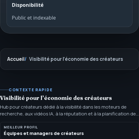
Disponibilité
Public et indexable
Accueil
Visibilité pour l’économie des créateurs
CONTEXTE RAPIDE
Visibilité pour l’économie des créateurs
Hub pour créateurs dédié à la visibilité dans les moteurs de
recherche, aux vidéos IA, à la réputation et à la planification de
croissance adaptée aux plateformes. SEOH aide les équipes de
créateurs, managers et agences à définir le périmètre search,
MEILLEUR PROFIL
Équipes et managers de créateurs
vidéo IA et réputation tout en préservant la sécurité de marque