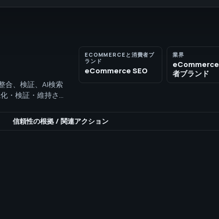
ECOMMERCEと消費者ブ
業界
ランド
eCommerc
eCommerce SEO
者ブランド
の整合、検証、AI検索
可視化・検証・維持され
。
信頼性の根拠
/
関連アクション