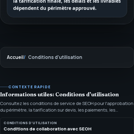
la tarification finale, les délais et les livrables
dépendent du périmètre approuvé.
Accueil
Conditions d’utilisation
CONTEXTE RAPIDE
Informations utiles: Conditions d’utilisation
Consultez les conditions de service de SEOH pour l'approbation
du périmètre, la tarification sur devis, les paiements, les
responsabilités de livraison, la propriété intellectuelle et les
limites de responsabilité. Ces conditions précisent la façon
CONDITIONS D’UTILISATION
Conditions de collaboration avec SEOH
dont SEOH traite les demandes en contact direct, les