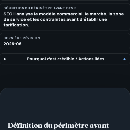
propositions scoped, la confidentialité white-label, le travail
marketing à l'ère de l'IA et les services soumis à des contraintes
DÉFINITION DU PÉRIMÈTRE AVANT DEVIS
SEOH analyse le modèle commercial, le marché, la zone
de conformité.
de service et les contraintes avant d'établir une
tarification.
DERNIÈRE RÉVISION
2026-06
Pourquoi c'est crédible
/
Actions liées
Définition du périmètre avant