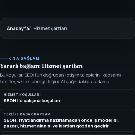
Anasayfa
Hizmet şartları
KISA BAĞLAM
Yararlı bağlam: Hizmet şartları
Bu koşullar, SEOH'un doğrudan iletişim taleplerini, kapsamlı
teklifler, white-label gizliliğini, AI çağındaki pazarlama
çalışmalarını ve uyum gerektiren hizmetleri nasıl yönettiğini
açıklar. Bu koşullar, SEOH'un doğrudan iletişim taleplerini,
HIZMET KOŞULLARI
SEOH ile çalışma koşulları
kapsamlı teklifler, white-label gizliliğini, AI çağındaki pazarlama
çalışmalarını ve uyum gerektiren hizmetleri nasıl yönettiğini
açıklar.
TEKLIFE KADAR KAPSAM
SEOH, fiyatlandırma hazırlamadan önce iş modelini,
pazarı, hizmet alanını ve kısıtları gözden geçirir.