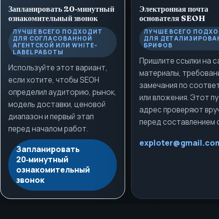
Запланировать 20‑минутный
Электронная почта
ознакомительный звонок
основателя
SEOH
ЛУЧШЕ ВСЕГО ПОДХОДИТ
ЛУЧШЕ ВСЕГО ПОДХ
ДЛЯ СОГЛАСОВАННОЙ
ДЛЯ ДЕТАЛИЗИРОВА
АГЕНТСКОЙ ИЛИ WHITE-
БРИФОВ
LABEL РАБОТЫ
Пришлите ссылки на с
Используйте этот вариант,
материалы, требован
если хотите, чтобы SEOH
замечания по соотве
определил аудиторию, рынок,
или вложения. Этот п
модель доставки, ценовой
адрес проверяют вру
диапазон и первый этап
перед составлением 
перед началом работ.
exploter@gmail.co
Запланировать
20‑минутный
ознакомительный
звонок