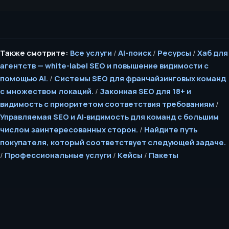
Также смотрите:
Все услуги
/
AI-поиск
/
Ресурсы
/
Хаб для
агентств — white-label SEO и повышение видимости с
помощью AI.
/
Системы SEO для франчайзинговых команд
с множеством локаций.
/
Законная SEO для 18+ и
видимость с приоритетом соответствия требованиям
/
Управляемая SEO и AI‑видимость для команд с большим
числом заинтересованных сторон.
/
Найдите путь
покупателя, который соответствует следующей задаче.
/
Профессиональные услуги
/
Кейсы
/
Пакеты