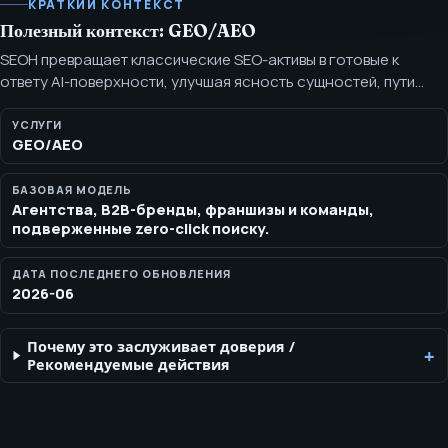
КРАТКИЙ КОНТЕКСТ
Полезный контекст: GEO/AEO
SEOH превращает классические SEO-активы в готовые к
ответу AI-поверхности, улучшая ясность сущностей, пути
цитирования, структурированный контент, внутренние ссылки
и покрытие вопросов покупателей. Услуги GEO и AEO для AI
УСЛУГИ
GEO/AEO
Overviews, ChatGPT, Perplexity, Gemini, Bing Copilot, ясности
сущностей и готовности цитат.
БАЗОВАЯ МОДЕЛЬ
Агентства, B2B-бренды, франшизы и команды,
подверженные zero-click поиску.
ДАТА ПОСЛЕДНЕГО ОБНОВЛЕНИЯ
2026-06
Почему это заслуживает доверия
/
Рекомендуемые действия