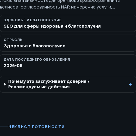
Локальная видимость для брендов здравоохранения и
велнеса: согласованность NAP, намерение услуги,
выравнивание профиля и безопасные для доверия страницы.
Локальное health‑SEO связывает профили, страницы
ЗДОРОВЬЕ И БЛАГОПОЛУЧИЕ
SEO для сферы здоровья и благополучия
местоположений, страницы услуг и каналы связи, сохраняя
дисциплину в заявлениях.
ОТРАСЛЬ
Здоровье и благополучие
ДАТА ПОСЛЕДНЕГО ОБНОВЛЕНИЯ
2026-06
Почему это заслуживает доверия
/
Рекомендуемые действия
ЧЕКЛИСТ ГОТОВНОСТИ