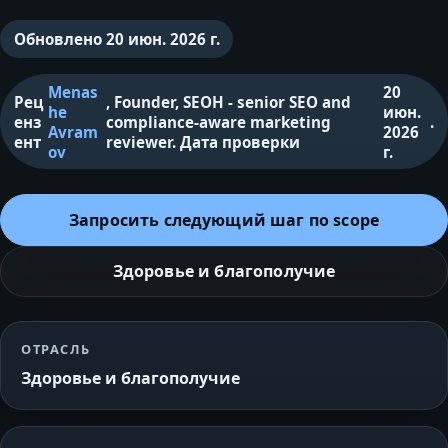
Обновлено
20 июн. 2026 г.
Menas
20
Рец
,
Founder, SEOH - senior SEO and
he
июн.
енз
compliance-aware marketing
.
Avram
2026
ент
reviewer
.
Дата проверки
ov
г.
Запросить следующий шаг по scope
Здоровье и благополучие
ОТРАСЛЬ
Здоровье и благополучие