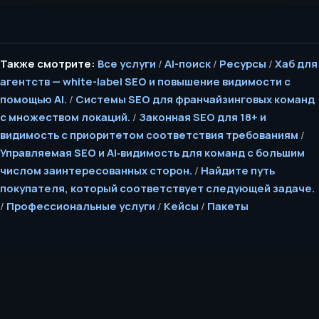
Также смотрите:
Все услуги
/
AI-поиск
/
Ресурсы
/
Хаб для
агентств — white-label SEO и повышение видимости с
помощью AI.
/
Системы SEO для франчайзинговых команд
с множеством локаций.
/
Законная SEO для 18+ и
видимость с приоритетом соответствия требованиям
/
Управляемая SEO и AI‑видимость для команд с большим
числом заинтересованных сторон.
/
Найдите путь
покупателя, который соответствует следующей задаче.
/
Профессиональные услуги
/
Кейсы
/
Пакеты