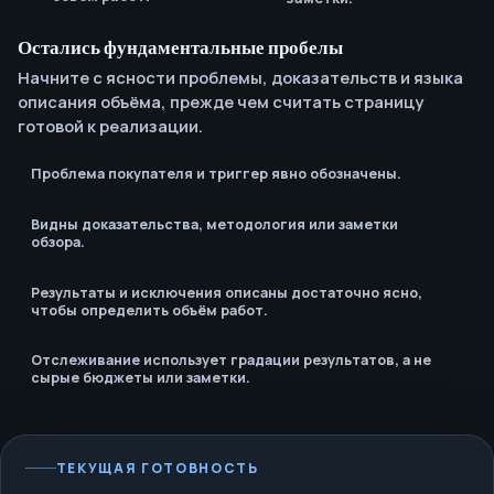
Остались фундаментальные пробелы
Призыв к действию
Начните с ясности проблемы, доказательств и языка
соответствует
следующему решению
описания объёма, прежде чем считать страницу
покупателя.
готовой к реализации.
Проблема покупателя и триггер явно обозначены.
Видны доказательства, методология или заметки
обзора.
Результаты и исключения описаны достаточно ясно,
чтобы определить объём работ.
Отслеживание использует градации результатов, а не
сырые бюджеты или заметки.
ТЕКУЩАЯ ГОТОВНОСТЬ