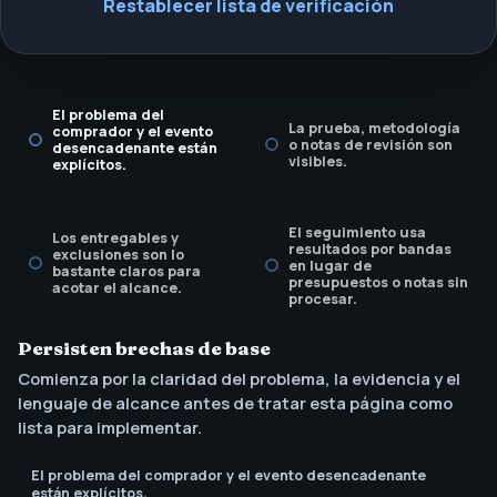
Restablecer lista de verificación
El problema del
La prueba, metodología
comprador y el evento
o notas de revisión son
desencadenante están
visibles.
explícitos.
El seguimiento usa
Los entregables y
resultados por bandas
exclusiones son lo
en lugar de
bastante claros para
presupuestos o notas sin
acotar el alcance.
procesar.
Persisten brechas de base
El llamado a la acción
Comienza por la claridad del problema, la evidencia y el
coincide con la
siguiente decisión del
lenguaje de alcance antes de tratar esta página como
comprador.
lista para implementar.
El problema del comprador y el evento desencadenante
están explícitos.