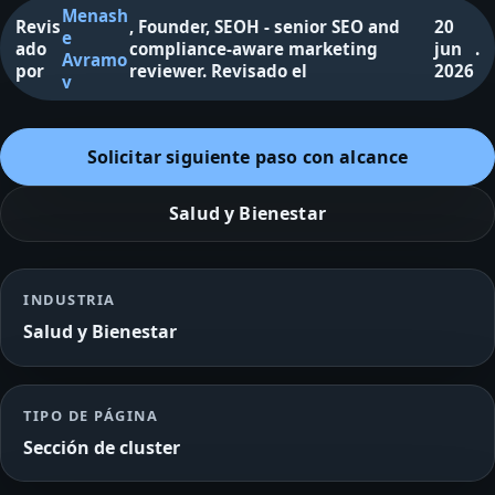
Menash
Revis
,
Founder, SEOH - senior SEO and
20
e
ado
compliance-aware marketing
jun
.
Avramo
por
reviewer
.
Revisado el
2026
v
Solicitar siguiente paso con alcance
Salud y Bienestar
INDUSTRIA
Salud y Bienestar
TIPO DE PÁGINA
Sección de cluster