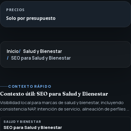
PRECIOS
Solo por presupuesto
Inicio
Salud y Bienestar
SEO para Salud y Bienestar
CONTEXTO RÁPIDO
Contexto útil: SEO para Salud y Bienestar
Visibilidad local para marcas de salud y bienestar, incluyendo
consistencia NAP, intención de servicio, alineación de perfiles y
páginas seguras para la confianza. El SEO local para salud
conecta perfiles, páginas de ubicación, páginas de servicio y
SALUD Y BIENESTAR
SEO para Salud y Bienestar
rutas de contacto preservando la disciplina de las afirmaciones.