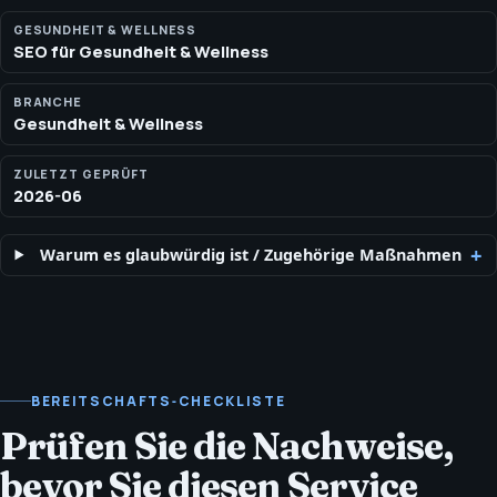
Seiten. Lokales Health‑SEO verbindet Profile, Standortseiten,
Leistungsseiten und Kontaktwege und wahrt dabei
GESUNDHEIT & WELLNESS
SEO für Gesundheit & Wellness
Claim‑Disziplin.
BRANCHE
Gesundheit & Wellness
ZULETZT GEPRÜFT
2026-06
Warum es glaubwürdig ist
/
Zugehörige Maßnahmen
BEREITSCHAFTS‑CHECKLISTE
Prüfen Sie die Nachweise,
bevor Sie diesen Service