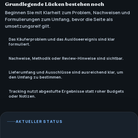
Grundlegende Lücken bestehen noch
Der Call‑to‑Action
Beginnen Sie mit Klarheit zum Problem, Nachweisen und
entspricht der nächsten
Formulierungen zum Umfang, bevor die Seite als
Käuferentscheidung.
umsetzungsreif gilt.
Das Käuferproblem und das Auslöseereignis sind klar
formuliert.
Nachweise, Methodik oder Review-Hinweise sind sichtbar.
Lieferumfang und Ausschlüsse sind ausreichend klar, um
den Umfang zu bestimmen.
Tracking nutzt abgestufte Ergebnisse statt roher Budgets
oder Notizen.
AKTUELLER STATUS