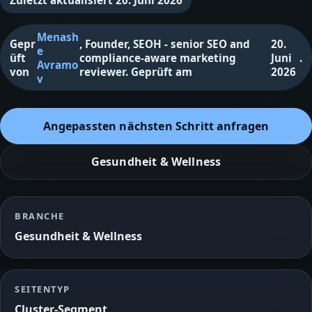
Zuletzt aktualisiert
20. Juni 2026
Menash
Gepr
,
Founder, SEOH - senior SEO and
20.
e
üft
compliance-aware marketing
Juni
.
Avramo
von
reviewer
.
Geprüft am
2026
v
Angepassten nächsten Schritt anfragen
Gesundheit & Wellness
BRANCHE
Gesundheit & Wellness
SEITENTYP
Cluster‑Segment