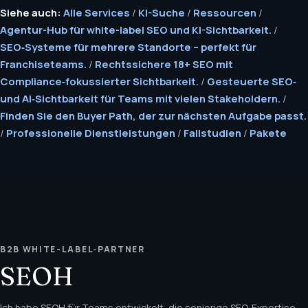
Siehe auch:
Alle Services
/
KI-Suche
/
Ressourcen
/
Agentur-Hub für white-label SEO und KI-Sichtbarkeit.
/
SEO‑Systeme für mehrere Standorte – perfekt für
Franchiseteams.
/
Rechtssichere 18+ SEO mit
Compliance‑fokussierter Sichtbarkeit.
/
Gesteuerte SEO‑
und AI‑Sichtbarkeit für Teams mit vielen Stakeholdern.
/
Finden Sie den Buyer Path, der zur nächsten Aufgabe passt.
/
Professionelle Dienstleistungen
/
Fallstudien
/
Pakete
B2B WHITE-LABEL‑PARTNER
SEOH
Ich habe SEOH für Teams entwickelt, die seniorige SEO‑Expertise,