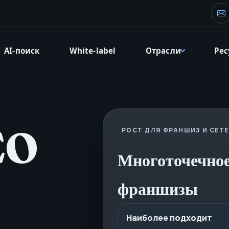
Эл
AI-поиск
White-label
Отрасли
Ре
EO
РОСТ ДЛЯ ФРАНШИЗ И СЕТ
Многоточечно
франшизы
м
Наиболее подходит