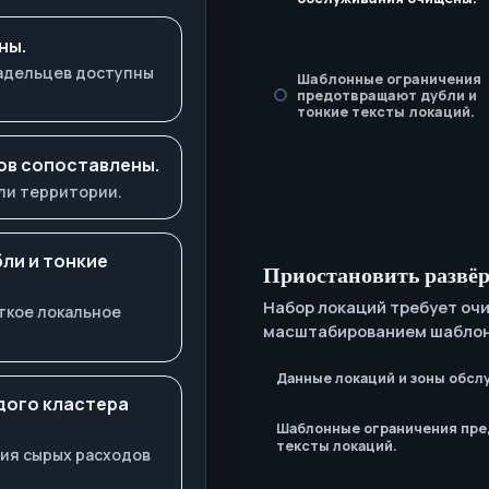
ны.
ладельцев доступны
Шаблонные ограничения
предотвращают дубли и
тонкие тексты локаций.
ов сопоставлены.
ли территории.
ли и тонкие
Приостановить развё
Набор локаций требует оч
ткое локальное
масштабированием шаблон
Данные локаций и зоны обсл
дого кластера
Шаблонные ограничения пре
тексты локаций.
ния сырых расходов