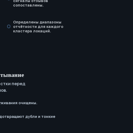
сигналы отзывов
сопоставлены.
Определены диапазоны
отчётности для каждого
кластера локаций.
ртывание
истки перед
ов.
уживания очищены.
дотвращают дубли и тонкие