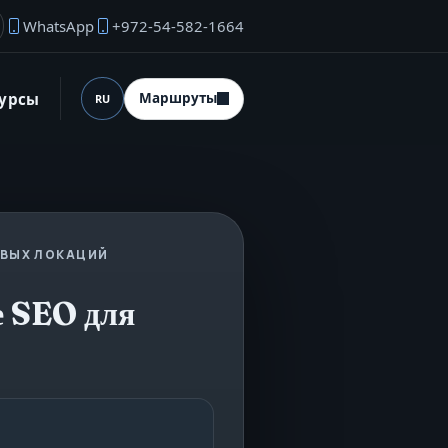
WhatsApp
+972-54-582-1664
ектронная почта основателя
сурсы
Маршруты
RU
Язык (desktop)
ЕВЫХ ЛОКАЦИЙ
е SEO для