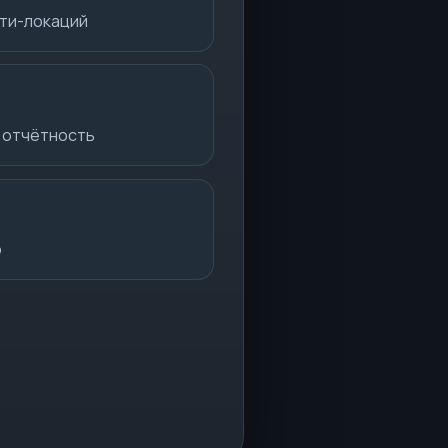
ьти-локаций
 отчётность
о