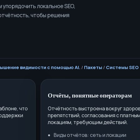
 упорядочить локальное SEO,
 отчётность, чтобы решения
овышение видимости с помощью AI.
/
Пакеты
/
Системы SEO
Отчёты, понятные операторам
аблоне, что
Отчётность выстроена вокруг здоров
поддержки
препятствий, согласования с платны
локациям, требующим действий.
Виды отчётов: сеть и локации