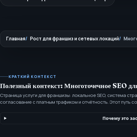
Главная
Рост для франшиз и сетевых локаций
Мног
КРАТКИЙ КОНТЕКСТ
Полезный контекст: Многоточечное SEO д
Страница услуги для франшизы: локальное SEO, система стра
согласование с платным трафиком и отчётность. Этот путь с
франшизы и распределённых локаций, которым нужна станд
работа по локальной видимости без превращения каждой точ
Почему это за
проект.