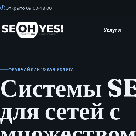
Открыто
09:00
-
18:00
Услуги
SEOH
ФРАНЧАЙЗИНГОВАЯ УСЛУГА
Системы S
для сетей с
множество