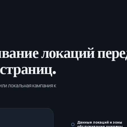
вание локаций пере
страниц.
или локальная кампания к
Данные локаций и зоны
обслуживания очищены.