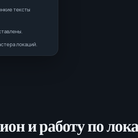
онкие тексты
ставлены.
стера локаций.
гион и работу по ло