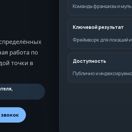
Команды франшизы и мул
Ключевой результат
Фреймворк для локаций и
аспределённых
ая работа по
Доступность
дой точки в
Публично и индексируем
теля,
 звонок