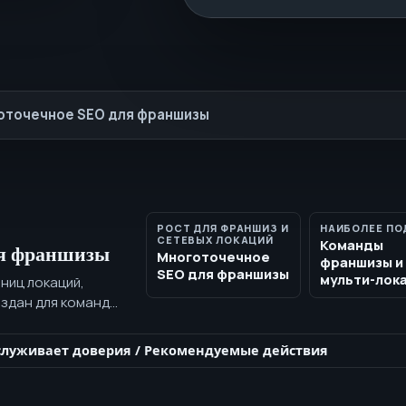
оточечное SEO для франшизы
РОСТ ДЛЯ ФРАНШИЗ И
НАИБОЛЕЕ ПО
СЕТЕВЫХ ЛОКАЦИЙ
Команды
ля франшизы
Многоточечное
франшизы и
SEO для франшизы
мульти-лок
ниц локаций,
оздан для команд
артизированная
ки в отдельный
служивает доверия
/
Рекомендуемые действия