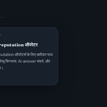
थ
न reputation ऑपरेटर
utation ऑपरेटर्स के लिए खरीदार पाथ
यू सिग्नल्स, AI-answer संदर्भ, और
ंग।