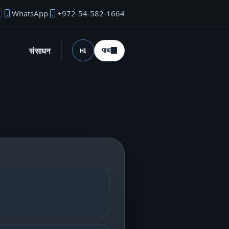
WhatsApp
+972-54-582-1664
उंडर ईमेल
संसाधन
पाथ
HI
भाषा (desktop)