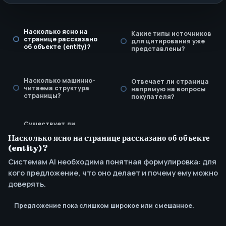
Насколько ясно на
Какие типы источников
странице рассказано
для цитирования уже
об объекте (entity)?
представлены?
Насколько машинно-
Отвечает ли страница
читаема структура
напрямую на вопросы
страницы?
покупателя?
Существует ли
регламент обновления
Насколько ясно на странице рассказано об объекте
для актуализации
заявлений?
(entity)?
Системам AI необходима понятная формулировка: для
кого предложение, что оно делает и почему ему можно
доверять.
Предложение пока слишком широкое или смешанное.