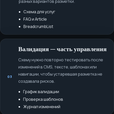
разных вариантов разметки.
Схема для услуг
FAQ и Article
BreadcrumbList
Валидация — часть управления
Схему нужно повторно тестировать после
изменений в CMS, тексте, шаблонах или
навигации, чтобы устаревшая разметка не
03
создавала рисков.
График валидации
Проверка шаблонов
Журнал изменений