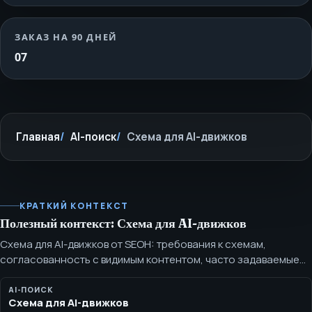
ЗАКАЗ НА 90 ДНЕЙ
07
Главная
AI-поиск
Схема для AI-движков
КРАТКИЙ КОНТЕКСТ
Полезный контекст: Схема для AI-движков
Схема для AI-движков от SEOH: требования к схемам,
согласованность с видимым контентом, часто задаваемые
вопросы, статьи, страницы услуг, сведения об организации и
регламент валидации. Схема для AI-движков должна
AI-ПОИСК
Схема для AI-движков
описывать реальное видимое содержимое: сущности,