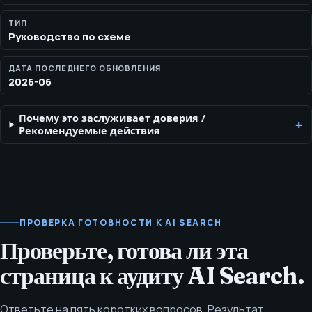
хлебные крошки, услуги, FAQ, статьи, продукты и факты об
организации. Это поддержка, а не кратчайший путь.
ТИП
Руководство по схеме
ДАТА ПОСЛЕДНЕГО ОБНОВЛЕНИЯ
2026-06
Почему это заслуживает доверия
/
Рекомендуемые действия
ПРОВЕРКА ГОТОВНОСТИ К AI SEARCH
Проверьте, готова ли эта
страница к аудиту AI Search.
Ответьте на пять коротких вопросов. Результат