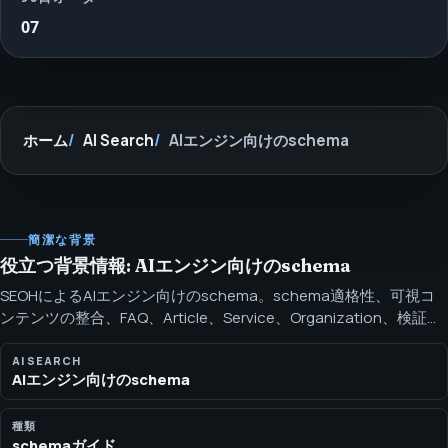
07
ホーム
AIエンジン向けのschema
AI Search
簡潔な背景
役立つ背景情報: AIエンジン向けのschema
SEOHによるAIエンジン向けのschema。schema適格性、可視コ
ンテンツの整合、FAQ、Article、Service、Organization、検証の
運用頻度を扱います。 AIエンジン向けschemaは、実際に表示され
るコンテンツ（エンティティ、パンくず、サービス、FAQ、記事、
AI SEARCH
AIエンジン向けのschema
商品、組織情報）を記述するもので、近道ではなく補完です。
種類
schemaガイド