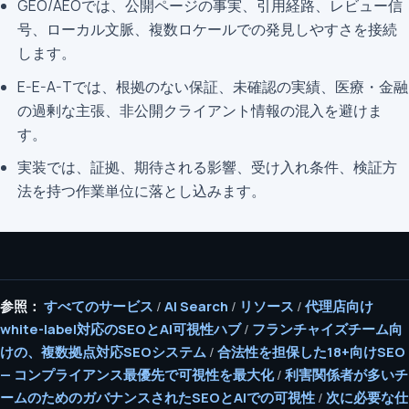
GEO/AEOでは、公開ページの事実、引用経路、レビュー信
号、ローカル文脈、複数ロケールでの発見しやすさを接続
します。
E-E-A-Tでは、根拠のない保証、未確認の実績、医療・金融
の過剰な主張、非公開クライアント情報の混入を避けま
す。
実装では、証拠、期待される影響、受け入れ条件、検証方
法を持つ作業単位に落とし込みます。
参照：
すべてのサービス
/
AI Search
/
リソース
/
代理店向け
white-label対応のSEOとAI可視性ハブ
/
フランチャイズチーム向
けの、複数拠点対応SEOシステム
/
合法性を担保した18+向けSEO
— コンプライアンス最優先で可視性を最大化
/
利害関係者が多いチ
ームのためのガバナンスされたSEOとAIでの可視性
/
次に必要な仕