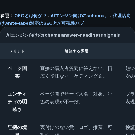
参照：
GEOとは何か？
/
AIエンジン向けのschema。
/
代理店向
けwhite-label対応のSEOとAI可視性ハブ
AIエンジン向けのschema answer-readiness signals
メリット
解決する課題
ページ回
直接の購入者質問に答えない、幅
短い
答
広く曖昧なマーケティング文。
次の
エンティ
ページ間でサービス名、対象、証
ブラ
ティの明
拠の表現が不一致。
表現
確さ
証拠の境
裏付けのない賞、ロゴ、推薦、可
検証