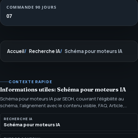
COMMANDE 90 JOURS
07
Accueil
Recherche IA
Schéma pour moteurs IA
CONTEXTE RAPIDE
Informations utiles: Schéma pour moteurs IA
Schéma pour moteurs IA par SEOH, couvrant l'éligibilité au
schéma, l'alignement avec le contenu visible, FAQ, Article,
Service, Organisation et la cadence de validation. Le schéma
pour moteurs IA doit décrire le contenu visible réel : entités, fil
RECHERCHE IA
Schéma pour moteurs IA
d'Ariane, services, FAQ, articles, produits et faits d'organisation.
C'est un support, pas un raccourci.