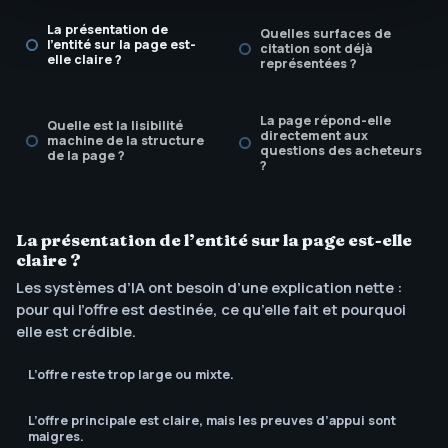
La présentation de
Quelles surfaces de
l’entité sur la page est-
citation sont déjà
elle claire ?
représentées ?
La page répond-elle
Quelle est la lisibilité
directement aux
machine de la structure
questions des acheteurs
de la page ?
?
Existe-t-il un rythme de
revue pour la fraîcheur
La présentation de l’entité sur la page est-elle
et les affirmations ?
claire ?
Les systèmes d’IA ont besoin d’une explication nette :
pour qui l’offre est destinée, ce qu’elle fait et pourquoi
elle est crédible.
L’offre reste trop large ou mixte.
L’offre principale est claire, mais les preuves d’appui sont
maigres.