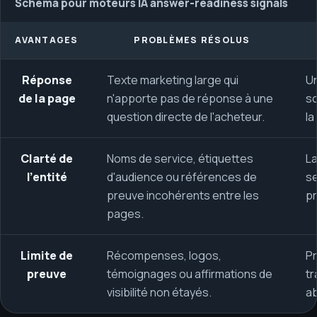
Schéma pour moteurs IA answer-readiness signals
AVANTAGES
PROBLÈMES RÉSOLUS
Réponse
Texte marketing large qui
Un
de la page
n'apporte pas de réponse à une
so
question directe de l'acheteur.
l
Clarté de
Noms de service, étiquettes
La
l'entité
d'audience ou références de
se
preuve incohérents entre les
pr
pages.
Limite de
Récompenses, logos,
Pr
preuve
témoignages ou affirmations de
tr
visibilité non étayés.
ab