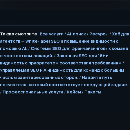
Также смотрите:
Все услуги
/
AI-поиск
/
Ресурсы
/
Хаб для
агентств — white-label SEO и повышение видимости с
помощью AI.
/
Системы SEO для франчайзинговых команд
с множеством локаций.
/
Законная SEO для 18+ и
видимость с приоритетом соответствия требованиям
/
Управляемая SEO и AI‑видимость для команд с большим
числом заинтересованных сторон.
/
Найдите путь
покупателя, который соответствует следующей задаче.
/
Профессиональные услуги
/
Кейсы
/
Пакеты