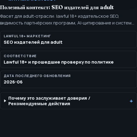
Полезный контекст: SEO издателей для adult
Фасет для adult‑отрасли: lawful 18+ издательское SEO,
видимость партнёрских программ, AI‑цитирование и системы
контента с учётом комплаенса. Самоканонический раздел,
отдельный от общей страницы отрасли, с доказательствами и
LAWFUL 18+ МАРКЕТИНГ
SEO издателей для adult
позиционированием для конкретного покупателя.
СООТВЕТСТВИЕ
Lawful 18+ и прошедшие проверку по политике
ДАТА ПОСЛЕДНЕГО ОБНОВЛЕНИЯ
2026-06
Почему это заслуживает доверия
/
Рекомендуемые действия