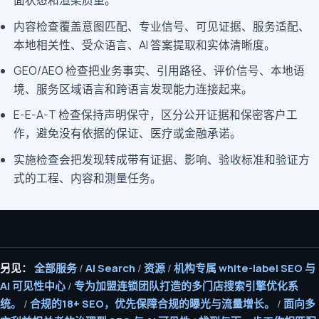
面状态和渲染质量。
内容检查覆盖意图匹配、专业信号、可见证据、服务适配、
本地相关性、受众语言、AI 答案提取和实体清晰度。
GEO/AEO 检查把业务事实、引用路径、评价信号、本地语
境、服务区域语言和跨语言发现能力连接起来。
E-E-A-T 检查保持声明保守，区分公开证据和保密客户工
作，避免没有依据的保证、医疗或金融承诺。
实施检查会把发现转成带有证据、影响、验收标准和验证方
式的工程、内容和测量任务。
另见：
全部服务
/
AI Search
/
资源
/
机构专属 white-label SEO 与
AI 可见性中心
/
专为加盟连锁团队打造的多门店搜索引擎优化系
统。
/
合规的18+ SEO，优先保障合规的曝光与流量增长。
/
面向多