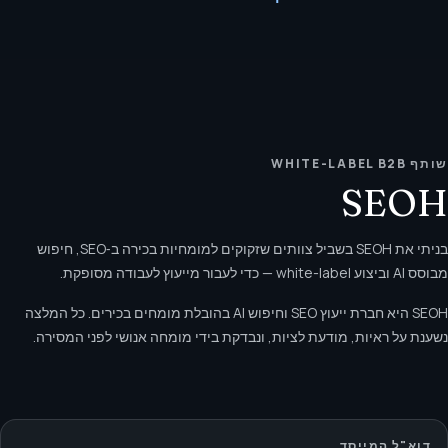
שותף WHITE-LABEL B2B
SEOH
בניתי את SEOH בשביל צוותים שזקוקים למומחיות בכירה ב‑SEO, חיפוש
מבוסס AI וביצוע white-label — כדי לעבור מייעוץ לעבודה מסופקת.
SEOH היא חברת ייעוץ SEO וחיפוש AI בהובלת מומחים בכירים. כל המלצה
נשענת על ראיות, מודעת לציות, ונבדקת בידי מומחה אנושי לפני המסירה.
דוא"ל המייסד