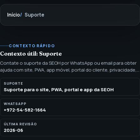
Início
Suporte
CONTEXTO RÁPIDO
Contexto útil: Suporte
Contate o suporte da SEOH por WhatsApp ou email para obter
ajuda com site, PWA, app móvel, portal do cliente, privacidade,
cancelamento e acesso à conta. Use esta página para obter
ajuda com o site, fluxo de instalação do PWA, permissão de
SUPORTE
Suporte para o site, PWA, portal e app da SEOH
notificações, magic links, acesso ao portal, documentos
compartilhados, privacidade, cancelamento ou solicitações de
exclusão de dados.
WHATSAPP
+972-54-582-1664
ÚLTIMA REVISÃO
2026-06