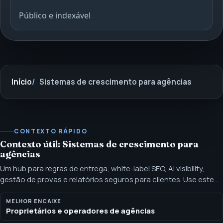
Público e indexável
Início
Sistemas de crescimento para agências
CONTEXTO RÁPIDO
Contexto útil: Sistemas de crescimento para
agências
Um hub para regras de entrega, white-label SEO, AI visibility,
gestão de provas e relatórios seguros para clientes. Use este
hub quando sua agência precisar de regras de entrega, gestão
de provas, caminhos de serviço e suporte de relatórios por trás
MELHOR ENCAIXE
Proprietários e operadores de agências
da sua marca.