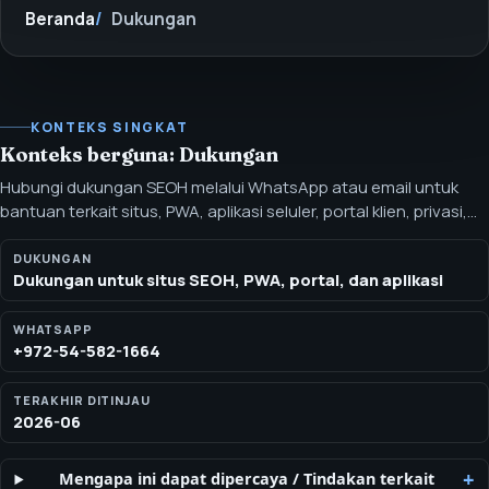
Beranda
Dukungan
KONTEKS SINGKAT
Konteks berguna: Dukungan
Hubungi dukungan SEOH melalui WhatsApp atau email untuk
bantuan terkait situs, PWA, aplikasi seluler, portal klien, privasi,
pembatalan, dan akses akun. Gunakan halaman ini untuk
bantuan terkait situs, alur pemasangan PWA, izin notifikasi,
DUKUNGAN
Dukungan untuk situs SEOH, PWA, portal, dan aplikasi
magic link, akses portal, dokumen bersama, privasi, pembatalan,
atau permintaan penghapusan data.
WHATSAPP
+972-54-582-1664
TERAKHIR DITINJAU
2026-06
Mengapa ini dapat dipercaya
/
Tindakan terkait