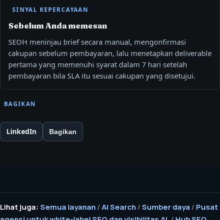
SINYAL KEPERCAYAAN
Sebelum Anda memesan
SEOH meninjau brief secara manual, mengonfirmasi
cakupan sebelum pembayaran, lalu menetapkan deliverable
pertama yang memenuhi syarat dalam 7 hari setelah
pembayaran bila SLA itu sesuai cakupan yang disetujui.
BAGIKAN
LinkedIn
Bagikan
Lihat juga:
Semua layanan
/
AI Search
/
Sumber daya
/
Pusat
agensi untuk white-label SEO dan visibilitas AI.
/
Hub SEO