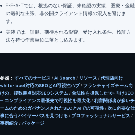
E-E-A-Tでは、根拠のない保証、未確認の実績、医療・金融
の過剰な主張、非公開クライアント情報の混入を避けま
す。
実装では、証拠、期待される影響、受け入れ条件、検証方
法を持つ作業単位に落とし込みます。
参照：
すべてのサービス
/
AI Search
/
リソース
/
代理店向け
white-label対応のSEOとAI可視性ハブ
/
フランチャイズチーム向
けの、複数拠点対応SEOシステム
/
合法性を担保した18+向けSEO
— コンプライアンス最優先で可視性を最大化
/
利害関係者が多いチ
ームのためのガバナンスされたSEOとAIでの可視性
/
次に必要な仕
事に合うバイヤーパスを見つける
/
プロフェッショナルサービス
/
事例紹介
/
パッケージ