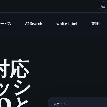
創
サービス
業種
AI Search
white-label
対応
ッシ
Oと
スケール