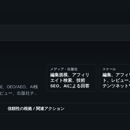
メディア・出版社
スケール
編集規模、アフィリ
編集、アフィ
エイト検索、技術
ト、レビュー
SEO、AIによる回答
テンツネット
GEO/AEO、AI検
レビュー、出版社チー
、レポーティングを連
ページを構築します。
信頼性の根拠
/
関連アクション