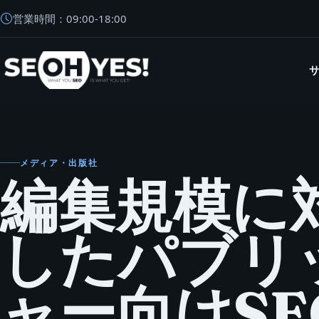
営業時間：
09:00
-
18:00
SEOH
メディア・出版社
編集規模に
したパブリ
ャー向けSE