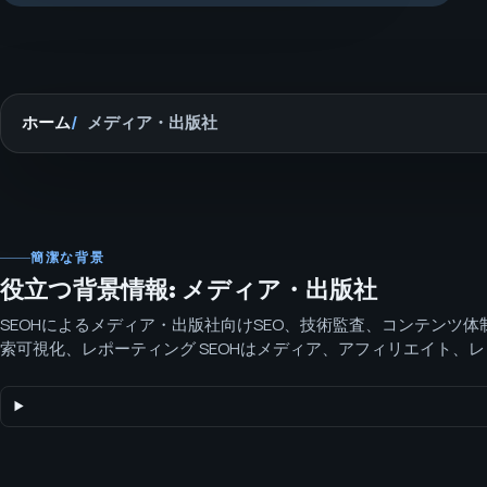
ホーム
メディア・出版社
簡潔な背景
役立つ背景情報: メディア・出版社
SEOHによるメディア・出版社向けSEO、技術監査、コンテンツ体制、
索可視化、レポーティング SEOHはメディア、アフィリエイト、
ムのために、技術的整理、コンテンツ体制、エンティティ明瞭化
携させ、検索で評価され引用を獲得し、クリーンにスケールする