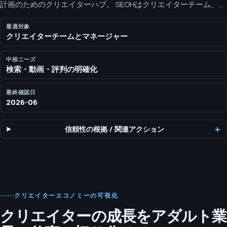
計画のためのクリエイターハブ。 SEOHはクリエイターチーム、マ
ネージャー、エージェンシーが、ブランドセーフティとプラット
フォームの文脈を明確に保ちながら、検索、AI可視化、動画、評判
最適対象
クリエイターチームとマネージャー
施策の範囲を定める支援をします。
中核ニーズ
検索・動画・評判の明確化
最終確認日
2026-06
信頼性の根拠
/
関連アクション
クリエイターエコノミーの可視化
クリエイターの成長をアダルト業