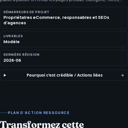
schema, contenu et préparation à la recherche AI. Demandez le
Modèle d'audit SEO eCommerce de SEOH pour pages produit,
DÉMARREURS DE PROJET
Propriétaires eCommerce, responsables et SEOs
architecture de catégories, navigation à facettes, schema et AI
d'agences
search.
LIVRABLES
Modèle
DERNIÈRE RÉVISION
2026-06
Pourquoi c'est crédible
/
Actions liées
PLAN D’ACTION RESSOURCE
Transformez cette