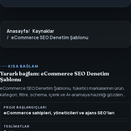
Anasayfa
Kaynaklar
eCommerce SEO Denetim Şablonu
KISA BAĞLAM
Yararlı bağlam: eCommerce SEO Denetim
Şablonu
eCommerce SEO Denetim Şablonu, tüketici markalarının ürün,
kategori, filtre, schema, içerik ve AI-aramaya hazırlığı gözden
geçirmesine yardımcı olur. Ürün sayfaları, kategori mimarisi,
faceted navigation, schema ve AI arama için SEOH'ın
PROJE BAŞLANGIÇLARI
eCommerce sahipleri, yöneticileri ve ajans SEO'ları
eCommerce SEO Denetim Şablonunu isteyin.
TESLIMATLAR