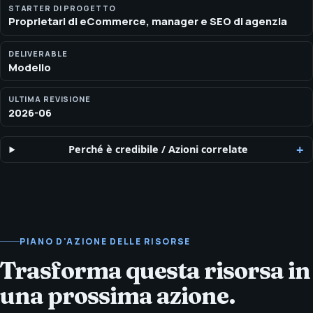
eCommerce di SEOH per pagine prodotto, architettura di
STARTER DI PROGETTO
Proprietari di eCommerce, manager e SEO di agenzia
categoria, navigazione facettata, schema e AI search.
DELIVERABLE
Modello
ULTIMA REVISIONE
2026-06
Perché è credibile
/
Azioni correlate
PIANO D'AZIONE DELLE RISORSE
Trasforma questa risorsa in
una prossima azione.