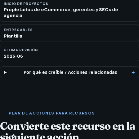
Auditoría SEO para eCommerce de SEOH para páginas de
INICIO DE PROYECTOS
Propietarios de eCommerce, gerentes y SEOs de
producto, arquitectura de categorías, navegación facetada,
agencia
schema y AI search.
ENTREGABLES
Plantilla
ÚLTIMA REVISIÓN
2026-06
Por qué es creíble
/
Acciones relacionadas
PLAN DE ACCIONES PARA RECURSOS
Convierte este recurso en la
siguiente acción.