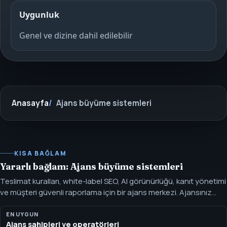
Uygunluk
Genel ve dizine dahil edilebilir
Anasayfa
Ajans büyüme sistemleri
KISA BAĞLAM
Yararlı bağlam: Ajans büyüme sistemleri
Teslimat kuralları, white-label SEO, AI görünürlüğü, kanıt yönetimi
ve müşteri güvenli raporlama için bir ajans merkezi. Ajansınız
marka arkasında teslimat kurallarına, kanıt yönetimine, hizmet
yollarına ve raporlama desteğine ihtiyaç duyduğunda bu
EN UYGUN
Ajans sahipleri ve operatörleri
merkezi kullanın.