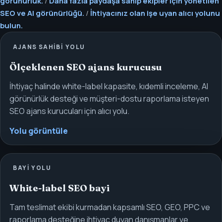
görünürlük.
/
Daha fazla paydaşa sahip ekipler için yönetilen
SEO ve AI görünürlüğü.
/
İhtiyacınız olan işe uyan alıcı yolunu
bulun.
AJANS SAHIBI YOLU
Ölçeklenen SEO ajans kurucusu
İhtiyaç halinde white-label kapasite, kıdemli inceleme, AI
görünürlük desteği ve müşteri-dostu raporlama isteyen
SEO ajans kurucuları için alıcı yolu.
Yolu görüntüle
BAYI YOLU
White-label SEO bayi
Tam teslimat ekibi kurmadan kapsamlı SEO, GEO, PPC ve
raporlama desteğine ihtiyaç duyan danışmanlar ve