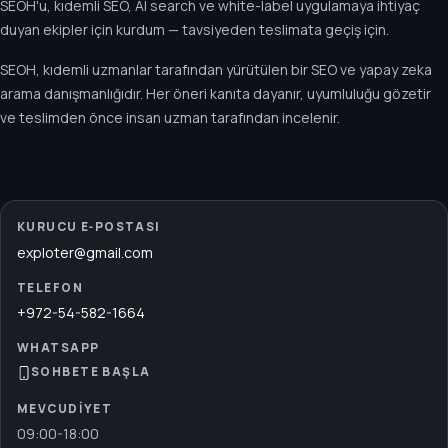
SEOH'u, kıdemli SEO, AI search ve white-label uygulamaya ihtiyaç
duyan ekipler için kurdum — tavsiyeden teslimata geçiş için.
SEOH, kıdemli uzmanlar tarafından yürütülen bir SEO ve yapay zeka
arama danışmanlığıdır. Her öneri kanıta dayanır, uyumluluğu gözetir
ve teslimden önce insan uzman tarafından incelenir.
KURUCU E‑POSTASI
exploter@gmail.com
TELEFON
+972-54-582-1664
WHATSAPP
SOHBETE BAŞLA
MEVCUDIYET
09:00
-
18:00