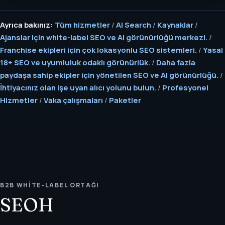
Ayrıca bakınız:
Tüm hizmetler
/
AI Search
/
Kaynaklar
/
Ajanslar için white-label SEO ve AI görünürlüğü merkezi.
/
Franchise ekipleri için çok lokasyonlu SEO sistemleri.
/
Yasal
18+ SEO ve uyumluluk odaklı görünürlük.
/
Daha fazla
paydaşa sahip ekipler için yönetilen SEO ve AI görünürlüğü.
/
İhtiyacınız olan işe uyan alıcı yolunu bulun.
/
Profesyonel
Hizmetler
/
Vaka çalışmaları
/
Paketler
B2B WHITE-LABEL ORTAĞI
SEOH