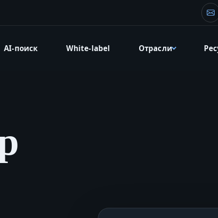
Эл
AI-поиск
White-label
Отрасли
Ре
р