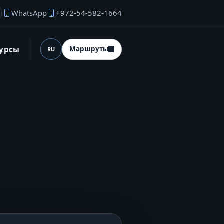
WhatsApp
+972-54-582-1664
ектронная почта основателя
сурсы
Маршруты
RU
Язык (desktop)