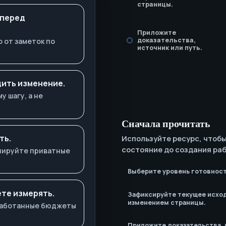
страницы.
 перед
Приложите
доказательства,
 от заметок по
источник или путь.
ить изменение.
 шагу, а не
Сначала прочитать
ть.
Используйте ресурс, чтоб
состояние до создания раб
опируйте приватные
Выберите уровень готовност
те измерять.
Зафиксируйте текущее исхо
изменением страницы.
бработанные бюджеты
Приложите доказательства, 