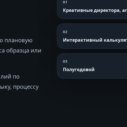
01
Креативные директора, а
02
ную плановую
Интерактивный калькуля
са образца или
03
Полугодовой
илий по
ыку, процессу