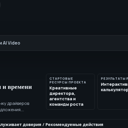
 AI Video
СТАРТОВЫЕ
РЕЗУЛЬТАТЫ 
РЕСУРСЫ ПРОЕКТА
Интерактив
 и времени
Креативные
калькулято
директора,
агентства и
енку драйверов
команды роста
едложения.
обы оценить объём
сть канала до
служивает доверия
/
Рекомендуемые действия