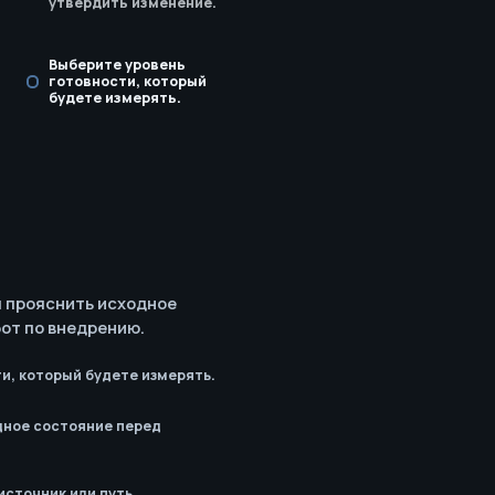
утвердить изменение.
Выберите уровень
готовности, который
будете измерять.
ы прояснить исходное
от по внедрению.
и, который будете измерять.
дное состояние перед
источник или путь.