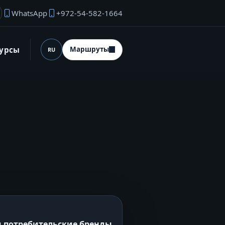
WhatsApp
+972-54-582-1664
ектронная почта основателя
сурсы
Маршруты
RU
Язык (desktop)
 потребительские бренды