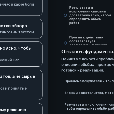
ейчас и какие боли
Результаты и
исключения описаны
достаточно ясно, чтобы
определить объём
работ.
етки обзора.
тинговым текстом.
Призыв к действию
соответствует
следующему решению
но ясно, чтобы
покупателя.
Остались фундамента
Начните с ясности проблем
ующий шаг.
описания объёма, прежде 
готовой к реализации.
тов, а не сырые
Проблема покупателя и триг
са и принятые
Видны доказательства, мето
Результаты и исключения оп
чтобы определить объём раб
ему решению