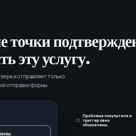
е точки подтвержде
ь эту услугу.
узере и отправляет только
ой отправки формы.
Проблема покупателя и
триггер явно
обозначены.
чены.