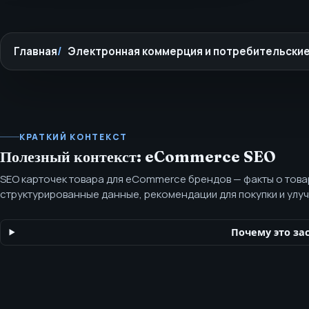
Главная
Электронная коммерция и потребительски
КРАТКИЙ КОНТЕКСТ
Полезный контекст: eCommerce SEO
SEO карточек товара для eCommerce брендов — факты о това
структурированные данные, рекомендации для покупки и улу
учётом заявлений. SEO карточек товара делает отдельные то
поиска, сравнения, понимания и краткого изложения с пров
Почему это за
и подтверждёнными утверждениями.