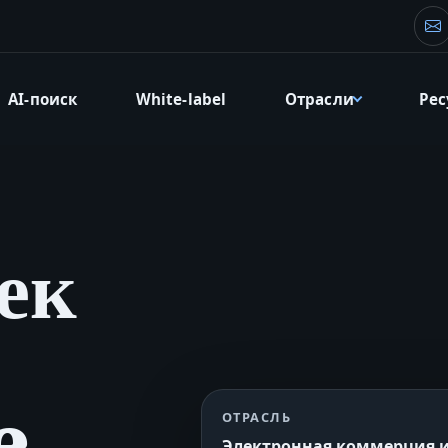
Эл
AI-поиск
White-label
Отрасли
Ре
ек
e
ОТРАСЛЬ
Электронная коммерция и